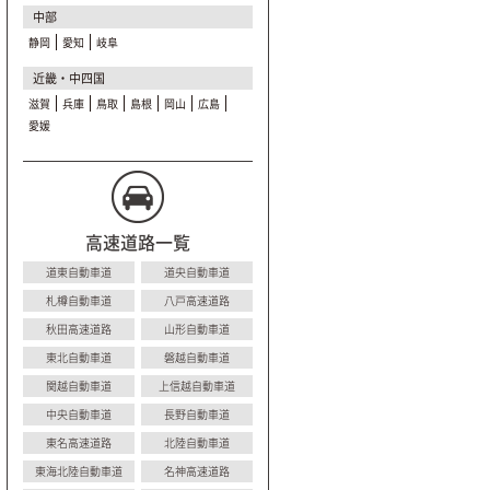
中部
静岡
愛知
岐阜
近畿・中四国
滋賀
兵庫
鳥取
島根
岡山
広島
愛媛
高速道路一覧
道東自動車道
道央自動車道
札樽自動車道
八戸高速道路
秋田高速道路
山形自動車道
東北自動車道
磐越自動車道
関越自動車道
上信越自動車道
中央自動車道
長野自動車道
東名高速道路
北陸自動車道
東海北陸自動車道
名神高速道路