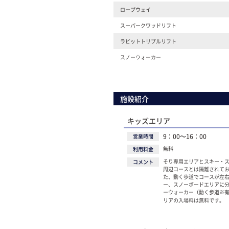
ロープウェイ
スーパークワッドリフト
ラビットトリプルリフト
スノーウォーカー
施設紹介
キッズエリア
9：00～16：00
営業時間
無料
利用料金
そり専用エリアとスキー・
コメント
周辺コースとは隔離されて
た、動く歩道でコースが左
ー、スノーボードエリアに
ーウォーカー（動く歩道※有
リアの入場料は無料です。