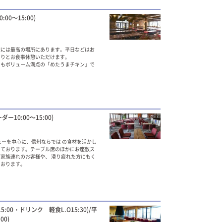
:00～15:00)
憩には最高の場所にあります。平日などはお
くりとお食事休憩いただけます。
てもボリューム満点の「めたうまチキン」で
ダー10:00～15:00)
ニューを中心に、信州ならでは の食材を活かし
えております。テーブル席のほかにお座敷ス
家族連れのお客様や、 滑り疲れた方にもく
ております。
O15:00・ドリンク 軽食L.O15:30)/平
00)