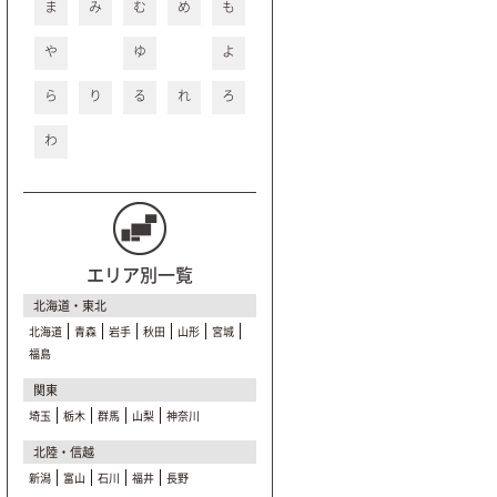
ま
み
む
め
も
や
ゆ
よ
ら
り
る
れ
ろ
わ
エリア別一覧
北海道・東北
北海道
青森
岩手
秋田
山形
宮城
福島
関東
埼玉
栃木
群馬
山梨
神奈川
北陸・信越
新潟
富山
石川
福井
長野