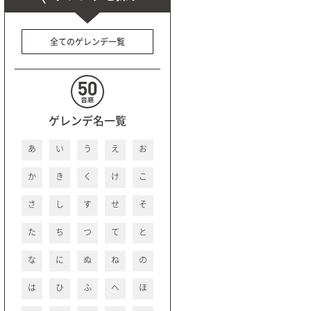
全てのゲレンデ一覧
ゲレンデ名一覧
あ
い
う
え
お
か
き
く
け
こ
さ
し
す
せ
そ
た
ち
つ
て
と
な
に
ぬ
ね
の
は
ひ
ふ
へ
ほ