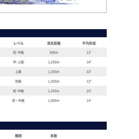
レベル
滑走距離
平均斜度
初･中級
900m
12°
中･上級
1,250m
14°
上級
1,350m
33°
初級
1,300m
13°
初･中級
1,250m
15°
初・中級
1,000m
14°
種類
本数