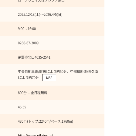
ロープウェイ又はゲレンデ窓口
2025.12/13(土)〜2026.4/5(日)
9:00～16:00
0266-67-2009
茅野市北山4035-2541
中央自動車道/諏訪I.Cより約50分、中部横断道/佐久南
I.Cより約70分
MAP
800台 ：全日程無料
45:55
480m (トップ:2240m/ベース:1760m)
http://www.pilatus.jp/