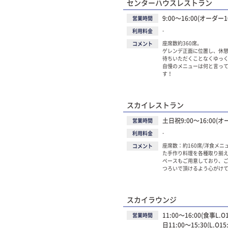
センターハウスレストラン
9:00～16:00(オーダー10
営業時間
-
利用料金
座席数約360席。
コメント
ゲレンデ正面に位置し、休
待ちいただくことなくゆっ
自慢のメニューは何と言っ
す！
スカイレストラン
土日祝9:00～16:00(オー
営業時間
-
利用料金
座席数：約160席/洋食メ
コメント
た手作り料理を各種取り揃
ペースもご用意しており、ご
つろいで頂けるよう心がけ
スカイラウンジ
11:00～16:00(食事L.
営業時間
日11:00～15:30(L.O15: