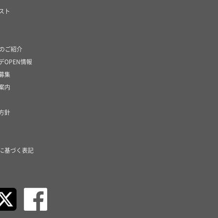
スト
社のご紹介
デOPEN情報
募集
案内
方針
に基づく表記