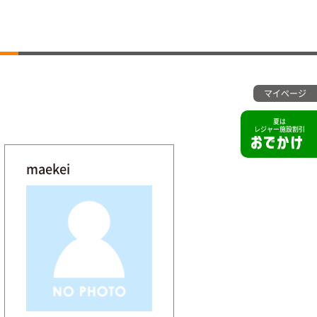
マイページ
夏は
レジャー施設割引
maekei