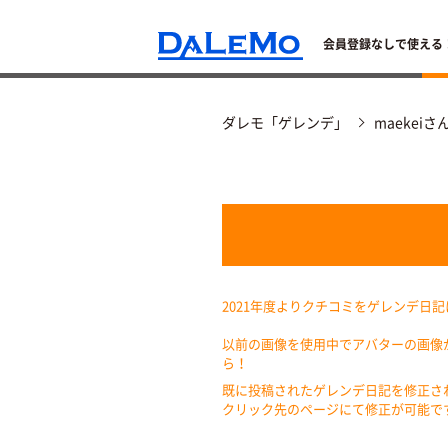
会員登録なしで使える
ダレモ「ゲレンデ」
maekei
2021年度よりクチコミをゲレンデ日
以前の画像を使用中でアバターの画像
ら！
既に投稿されたゲレンデ日記を修正さ
クリック先のページにて修正が可能で