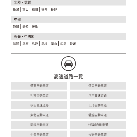
北陸・信越
新潟
富山
石川
福井
長野
中部
静岡
愛知
岐阜
近畿・中四国
滋賀
兵庫
鳥取
島根
岡山
広島
愛媛
高速道路一覧
道東自動車道
道央自動車道
札樽自動車道
八戸高速道路
秋田高速道路
山形自動車道
東北自動車道
磐越自動車道
関越自動車道
上信越自動車道
中央自動車道
長野自動車道