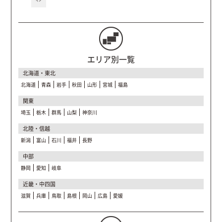
エリア別一覧
北海道・東北
北海道
青森
岩手
秋田
山形
宮城
福島
関東
埼玉
栃木
群馬
山梨
神奈川
北陸・信越
新潟
富山
石川
福井
長野
中部
静岡
愛知
岐阜
近畿・中四国
滋賀
兵庫
鳥取
島根
岡山
広島
愛媛