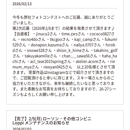
2026/02/13
今冬も弊社フォトコンテストへのご応募、誠にありがとうご
ざいました。
第2次応募（2026年2/8まで）の結果を発表させて頂きます♪
【当選者】
・jinuco2さん
・time.zxrsさん
・cococo0827さ
ん
・recno4doさん
・tkcgooさん
・kaji_campさん
・fukumi
529さん
・donapon.kazumaさん
・na0ya.0707さん
・hirob
dさん
・snowe328さん
・shion_k_himeさん
・takahiro_golf
さん
・takuyakamilleさん
・chan_._.sawa56さん
・haha_ha
chiさん
・acl_tear2015springさん
・atelier.acoreさん
・rie
mum_myaさん
・neoyan0425さん
以上20名様とさせて頂
きます。
受賞作品はInstagramなどで紹介させて頂きますの
で、ご回覧頂けると幸いに存じます。スキー場さんからのご
協力をいただきながら、来年も継続したいなと思っておりま
す。また素敵なお写真をお待ちしておりますので、26-27シー
ズンもよろしくお願い申し上げます。
【完了】2/9(月) ローソン・その他コンビニ
Loppi メンテナンスのお知らせ
2026/02/02