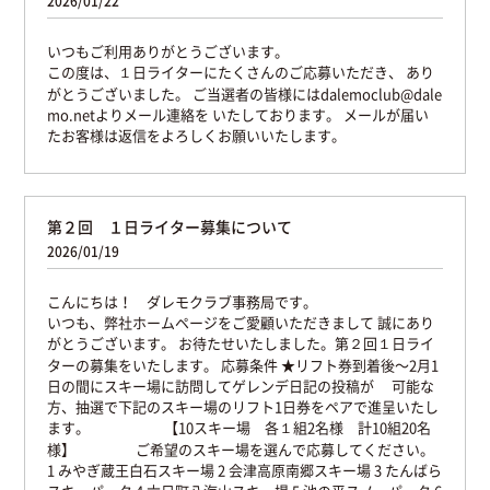
2026/01/22
いつもご利用ありがとうございます。
この度は、１日ライターにたくさんのご応募いただき、
あり
がとうございました。
ご当選者の皆様にはdalemoclub@dale
mo.netよりメール連絡を
いたしております。
メールが届い
たお客様は返信をよろしくお願いいたします。
第２回 １日ライター募集について
2026/01/19
こんにちは！ ダレモクラブ事務局です。
いつも、弊社ホームページをご愛顧いただきまして
誠にあり
がとうございます。
お待たせいたしました。第２回１日ライ
ターの募集をいたします。
応募条件
★リフト券到着後〜2月1
日の間にスキー場に訪問してゲレンデ日記の投稿が
可能な
方、抽選で下記のスキー場のリフト1日券をペアで進呈いたし
ます。
【10スキー場 各１組2名様 計10組20名
様】
ご希望のスキー場を選んで応募してください。
1 みやぎ蔵王白石スキー場
2 会津高原南郷スキー場
3 たんばら