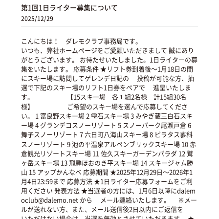
第1回1日ライター募集について
2025/12/29
こんにちは！ ダレモクラブ事務局です。
いつも、弊社ホームページをご愛顧いただきまして
誠にあり
がとうございます。
お待たせいたしました。1日ライターの募
集をいたします。
応募条件
★リフト券到着後〜1月18日の間
にスキー場に訪問してゲレンデ日記の
投稿が可能な方、抽
選で下記のスキー場のリフト1日券をペアで
進呈いたしま
す。
【15スキー場 各１組2名様 計15組30名
様】
ご希望のスキー場を選んで応募してくださ
い。
1 富良野スキー場
2 雫石スキー場
3 みやぎ蔵王白石スキ
ー場
4 グランデコスノーリゾート
5 スノーパーク尾瀬戸倉
6
舞子スノーリゾート
7 六日町八海山スキー場
8 ピラタス蓼科
スノーリゾート
9 池の平温泉アルペンブリックスキー場
10 赤
倉観光リゾートスキー場
11 佐久スキーガーデンパラダ
12 鷲
ヶ岳スキー場
13 飛騨ほおのき平スキー場
14 スキージャム勝
山
15 アップかんなべ
応募期間
★2025年12月29日〜2026年1
月4日23:59まで
応募方法
★1日ライター応募フォームをご利
用ください
発表方法
★当選者の方には、1月6日以降にdalem
oclub@dalemo.net から
メール連絡いたします。
※メー
ルが送れない方、また、メール送信後2日以内にご返信を
いただけない場合は、当選を無効とさせていただきます。
★