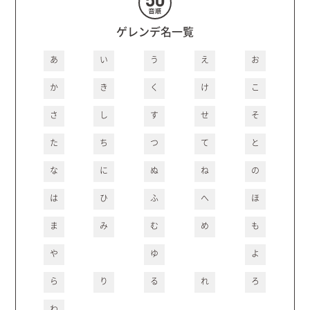
ゲレンデ名一覧
あ
い
う
え
お
か
き
く
け
こ
さ
し
す
せ
そ
た
ち
つ
て
と
な
に
ぬ
ね
の
は
ひ
ふ
へ
ほ
ま
み
む
め
も
や
ゆ
よ
ら
り
る
れ
ろ
わ