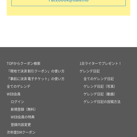
TOPからクーポン検索
1日ライターでプレゼント！
「現地で決済 割引クーポン」の使い方
ゲレンデ日記
「事前に決済 電子チケット」の使い方
全てのゲレンデ日記
全てのゲレンデ
ゲレンデ日記（写真）
WEB会員
ゲレンデ日記（動画）
ログイン
ゲレンデ日記の投稿方法
新規登録（無料）
WEB会員の特典
登録内容変更
次年度DMクーポン