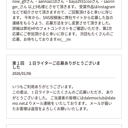
now_gtfさん
・aannaa118さん
・baya2931cooさん
・saorin
ger_さん
以上9名様とさせて頂きます。
受賞作品はInstagram
などで紹介させて頂きますので、ご回覧頂けると幸いに存じ
ます。
今年から、SNS投稿後に弊社サイトから応募した旨の
連絡をもらうよう、応募方法を少し変更させて頂きました。
詳細は弊社HPのフォトコンテストをご確認いただき、第2次
応募にご参加頂けると幸いに存じます。
次回もたくさんのご
応募、お待ちしておりますm(_ _)m
第１回 １日ライターご応募ありがとうございま
した
2026/01/06
いつもご利用ありがとうございます。
この度は、１日ライターにたくさんのご応募いただき、
あり
がとうございました。
ご当選者の皆様にはdalemoclub@dale
mo.netよりメール連絡を
いたしております。
メールが届い
たお客様は返信をよろしくお願いいたします。