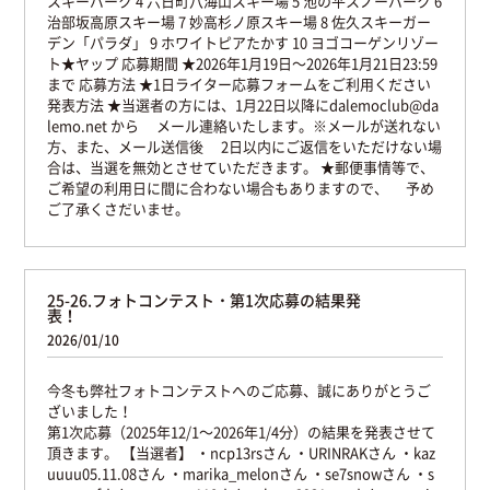
スキーパーク
4 六日町八海山スキー場
5 池の平スノーパーク
6
治部坂高原スキー場
7 妙高杉ノ原スキー場
8 佐久スキーガー
デン「パラダ」
9 ホワイトピアたかす
10 ヨゴコーゲンリゾー
ト★ヤップ
応募期間
★2026年1月19日〜2026年1月21日23:59
まで
応募方法
★1日ライター応募フォームをご利用ください
発表方法
★当選者の方には、1月22日以降にdalemoclub@da
lemo.net から
メール連絡いたします。※メールが送れない
方、また、メール送信後
2日以内にご返信をいただけない場
合は、当選を無効とさせていただきます。
★郵便事情等で、
ご希望の利用日に間に合わない場合もありますので、
予め
ご了承くさだいませ。
25-26.フォトコンテスト・第1次応募の結果発
表！
2026/01/10
今冬も弊社フォトコンテストへのご応募、誠にありがとうご
ざいました！
第1次応募（2025年12/1〜2026年1/4分）の結果を発表させて
頂きます。
【当選者】
・ncp13rsさん
・URINRAKさん
・kaz
uuuu05.11.08さん
・marika_melonさん
・se7snowさん
・s