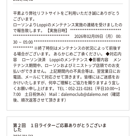
平素より弊社リフトサイトをご利用いただき誠にありがとう
ございます。
ローソンよりLoppiのメンテナンス実施の連絡を受けましたの
で報告致します。
【実施日時】
****************************
*******************************
2026年02月09日（月） 00:
30 ～ 05:00
************************************************
***********
※終了時刻はメンテナンスの状況によって前後す
る場合がございます。
あらかじめご了承ください。
◆対応内
容
ローソン決済 Loppiのメンテナンス
◆影響内容
メン
テナンス期間中、ローソンおよびミニストップ店頭でのお支
払いができません。
上記期間内の不具合等は、翌営業日にお
電話、メールにて対応させて頂きます。皆様にはご迷惑をお
かけいたしますが、何卒ご理解とご協力を賜りますよう宜し
くお願い申し上げます。
TEL：052-221-0281（平日10:00〜1
7:00 土日祝休み）
Mail：dalemoclub@dalemo.net（確認
後、順次返答させて頂きます）
第２回 １日ライターご応募ありがとうございま
した