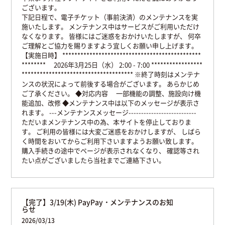
ございます。
下記日程で、電子チケット（事前決済）のメンテナンスを実
施いたします。
メンテナンス中はサービスがご利用いただけ
なくなります。
皆様にはご迷惑をおかけいたしますが、
何卒
ご理解とご協力を賜りますよう宜しくお願い申し上げます。
【実施日時】
**********************************************
********
2026年3月25日（水） 2:00 - 7:00
*****************
*************************************
※終了時刻はメンテナ
ンスの状況によって前後する場合がございます。
あらかじめ
ご了承ください。
◆対応内容
一部機能の調整、施設向け機
能追加、改修
◆メンテナンス中は以下のメッセージが表示さ
れます。
---メンテナンスメッセージ---------------------------
ただいまメンテナンス中の為、本サイトを停止しておりま
す。
ご利用の皆様には大変ご迷惑をおかけしますが、
しばら
く時間をおいてからご利用下さいますようお願い致します。
購入手続きの途中でページが表示されなくなり、
確認等され
たい点がございましたら当社までご連絡下さい。
【完了】3/19(木) PayPay・メンテナンスのお知
らせ
2026/03/13