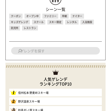
シーン一覧
クーポン
オープン中
ファミリー
早朝
ナイター
キッズゲレンデ
スクール
スキー限定
レンタル
入浴施設
託児所
レストラン
人気ゲレンデ
ランキングTOP10
1
信州松本 野麦峠スキー場
2
野沢温泉スキー場
3
妙高 杉ノ原スキー場