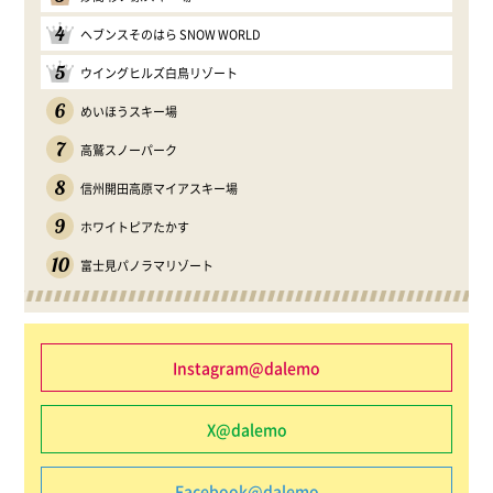
4
ヘブンスそのはら SNOW WORLD
5
ウイングヒルズ白鳥リゾート
6
めいほうスキー場
7
高鷲スノーパーク
8
信州開田高原マイアスキー場
9
ホワイトピアたかす
10
富士見パノラマリゾート
Instagram@dalemo
X@dalemo
Facebook@dalemo