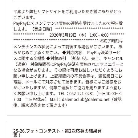
平素より弊社リフトサイトをご利用いただき誠にありがとう
ございます。
PayPayにてメンテナンス実施の連絡を受けましたので報告致
します。
【実施日時】
*************************************
*****************
2026年3月19日（木） 1:00 - 4:00
********
**********************************************
※終了時刻は
メンテナンスの状況によって前後する場合がございます。
あ
らかじめご了承ください。
◆対応内容
PayPay決済サービ
スに関する全機能
◆対象取引
決済申込、売上、キャンセル
（返金）
対象時間帯にPayPay決済を実施されますとエラーと
なる場合があります。
その際は再度お試しいただくようにお
願い申し上げます。
上記期間内の不具合等は、翌営業日にお
電話、メールにて対応させて頂きます。皆様にはご迷惑をお
かけいたしますが、何卒ご理解とご協力を賜りますよう宜し
くお願い申し上げます。
TEL：052-221-0281（平日10:00〜1
7:00 土日祝休み）
Mail：dalemoclub@dalemo.net（確認
後、順次返答させて頂きます）
25-26.フォトコンテスト・第2次応募の結果発
表！