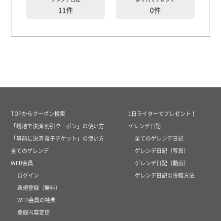
11件
0件
TOPからクーポン検索
1日ライターでプレゼント！
「現地で決済 割引クーポン」の使い方
ゲレンデ日記
「事前に決済 電子チケット」の使い方
全てのゲレンデ日記
全てのゲレンデ
ゲレンデ日記（写真）
WEB会員
ゲレンデ日記（動画）
ログイン
ゲレンデ日記の投稿方法
新規登録（無料）
WEB会員の特典
登録内容変更