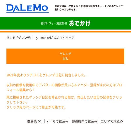
会員登録なしで使える！ 日本最大級のスキー・スノボのゲレンデ
割引クーポンサイト！
夏は
レジャー施設割引
ダレモ「ゲレンデ」
maekeiさんのマイページ
ゲレンデ
日記
2021年度よりクチコミをゲレンデ日記に統合しました。
以前の画像を使用中でアバターの画像が荒い方＆アバター登録がまだの方はプロ
フィール編集から！
既に投稿されたゲレンデ日記を修正される際は、修正したい自分の記事をクリッ
クして下さい。
クリック先のページにて修正が可能です。
群馬県
テーマで絞込み
都道府県で絞込み
エリアで絞込み