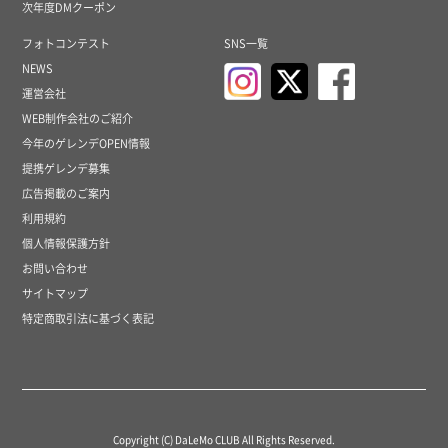
次年度DMクーポン
フォトコンテスト
SNS一覧
NEWS
運営会社
WEB制作会社のご紹介
今年のゲレンデOPEN情報
提携ゲレンデ募集
広告掲載のご案内
利用規約
個人情報保護方針
お問い合わせ
サイトマップ
特定商取引法に基づく表記
Copyright (C) DaLeMo CLUB All Rights Reserved.