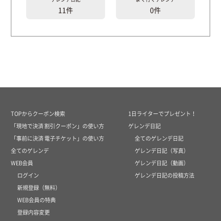
11件
0件
TOPからクーポン検索
1日ライターでプレゼント！
「現地で決済 割引クーポン」の使い方
ゲレンデ日記
「事前に決済 電子チケット」の使い方
全てのゲレンデ日記
全てのゲレンデ
ゲレンデ日記（写真）
WEB会員
ゲレンデ日記（動画）
ログイン
ゲレンデ日記の投稿方法
新規登録（無料）
WEB会員の特典
登録内容変更