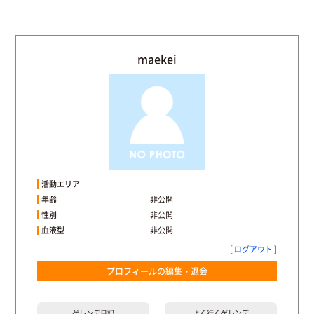
maekei
活動エリア
年齢
非公開
性別
非公開
血液型
非公開
[
ログアウト
]
プロフィールの編集・退会
ゲレンデ
日記
よく行く
ゲレンデ