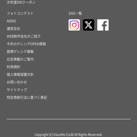
次年度DMクーポン
フォトコンテスト
SNS一覧
NEWS
運営会社
WEB制作会社のご紹介
今年のゲレンデOPEN情報
提携ゲレンデ募集
広告掲載のご案内
利用規約
個人情報保護方針
お問い合わせ
サイトマップ
特定商取引法に基づく表記
Copyright (C) DaLeMo CLUB All Rights Reserved.