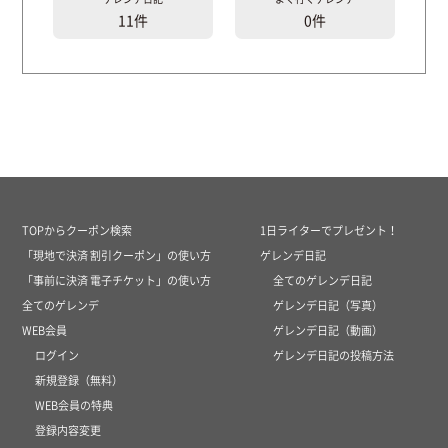
11件
0件
TOPからクーポン検索
1日ライターでプレゼント！
「現地で決済 割引クーポン」の使い方
ゲレンデ日記
「事前に決済 電子チケット」の使い方
全てのゲレンデ日記
全てのゲレンデ
ゲレンデ日記（写真）
WEB会員
ゲレンデ日記（動画）
ログイン
ゲレンデ日記の投稿方法
新規登録（無料）
WEB会員の特典
登録内容変更