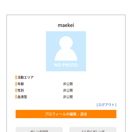
maekei
活動エリア
年齢
非公開
性別
非公開
血液型
非公開
[
ログアウト
]
プロフィールの編集・退会
ゲレンデ
日記
よく行く
ゲレンデ