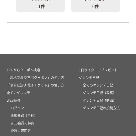
11件
0件
TOPからクーポン検索
1日ライターでプレゼント！
「現地で決済 割引クーポン」の使い方
ゲレンデ日記
「事前に決済 電子チケット」の使い方
全てのゲレンデ日記
全てのゲレンデ
ゲレンデ日記（写真）
WEB会員
ゲレンデ日記（動画）
ログイン
ゲレンデ日記の投稿方法
新規登録（無料）
WEB会員の特典
登録内容変更