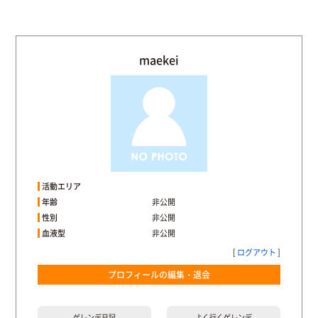
maekei
活動エリア
年齢
非公開
性別
非公開
血液型
非公開
[
ログアウト
]
プロフィールの編集・退会
ゲレンデ
日記
よく行く
ゲレンデ