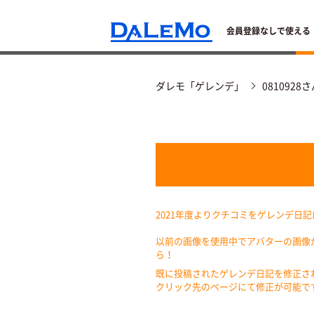
会員登録なしで使える
ダレモ「ゲレンデ」
081092
2021年度よりクチコミをゲレンデ日
以前の画像を使用中でアバターの画像
ら！
既に投稿されたゲレンデ日記を修正さ
クリック先のページにて修正が可能で