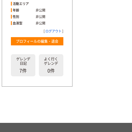
活動エリア
年齢
非公開
性別
非公開
血液型
非公開
[
ログアウト
]
プロフィールの編集・退会
ゲレンデ
よく行く
日記
ゲレンデ
7件
0件