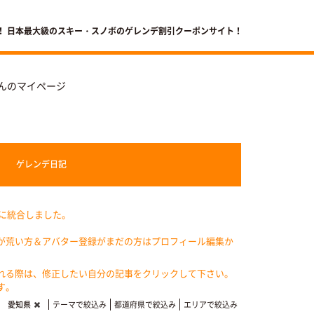
！ 日本最大級のスキー・スノボのゲレンデ割引クーポンサイト！
8さんのマイページ
ゲレンデ
日記
記に統合しました。
が荒い方＆アバター登録がまだの方はプロフィール編集か
れる際は、修正したい自分の記事をクリックして下さい。
す。
愛知県
テーマで絞込み
都道府県で絞込み
エリアで絞込み