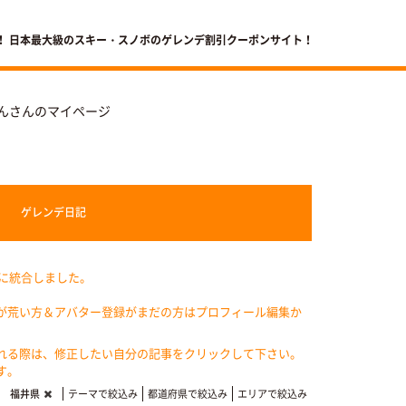
！ 日本最大級のスキー・スノボのゲレンデ割引クーポンサイト！
んさんのマイページ
ゲレンデ
日記
記に統合しました。
が荒い方＆アバター登録がまだの方はプロフィール編集か
れる際は、修正したい自分の記事をクリックして下さい。
す。
福井県
テーマで絞込み
都道府県で絞込み
エリアで絞込み