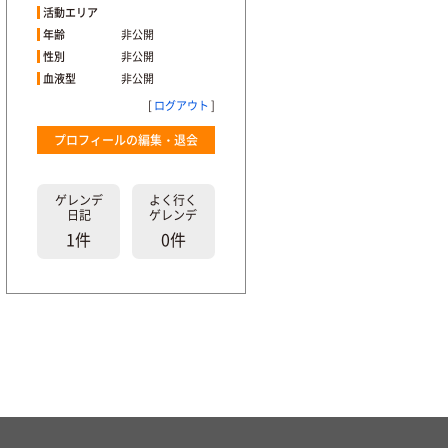
活動エリア
年齢
非公開
性別
非公開
血液型
非公開
[
ログアウト
]
プロフィールの編集・退会
ゲレンデ
よく行く
日記
ゲレンデ
1件
0件