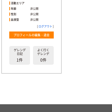
活動エリア
年齢
非公開
性別
非公開
血液型
非公開
[
ログアウト
]
プロフィールの編集・退会
ゲレンデ
よく行く
日記
ゲレンデ
1件
0件