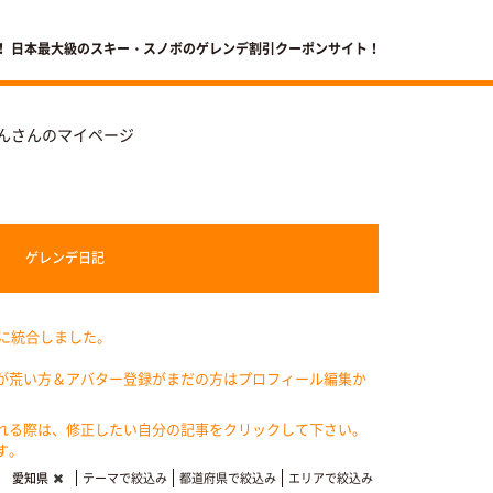
！ 日本最大級のスキー・スノボのゲレンデ割引クーポンサイト！
んさんのマイページ
ゲレンデ
日記
記に統合しました。
が荒い方＆アバター登録がまだの方はプロフィール編集か
れる際は、修正したい自分の記事をクリックして下さい。
す。
愛知県
テーマで絞込み
都道府県で絞込み
エリアで絞込み