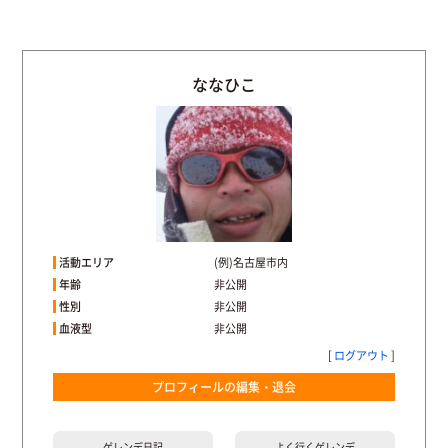
ななひこ
活動エリア
(例)名古屋市内
年齢
非公開
性別
非公開
血液型
非公開
[
ログアウト
]
プロフィールの編集・退会
ゲレンデ
日記
よく行く
ゲレンデ