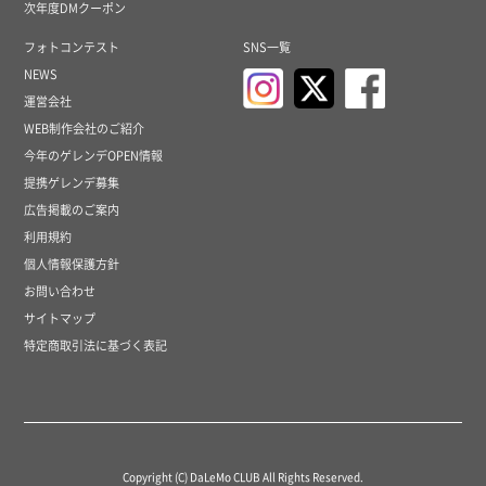
次年度DMクーポン
フォトコンテスト
SNS一覧
NEWS
運営会社
WEB制作会社のご紹介
今年のゲレンデOPEN情報
提携ゲレンデ募集
広告掲載のご案内
利用規約
個人情報保護方針
お問い合わせ
サイトマップ
特定商取引法に基づく表記
Copyright (C) DaLeMo CLUB All Rights Reserved.