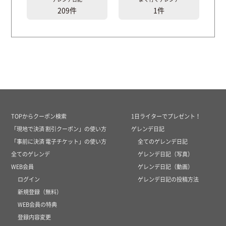
209件
1件
TOPからクーポン検索
1日ライターでプレゼント！
「現地で決済 割引クーポン」の使い方
ゲレンデ日記
「事前に決済 電子チケット」の使い方
全てのゲレンデ日記
全てのゲレンデ
ゲレンデ日記（写真）
WEB会員
ゲレンデ日記（動画）
ログイン
ゲレンデ日記の投稿方法
新規登録（無料）
WEB会員の特典
登録内容変更