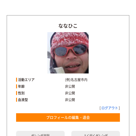
ななひこ
活動エリア
(例)名古屋市内
年齢
非公開
性別
非公開
血液型
非公開
[
ログアウト
]
プロフィールの編集・退会
ゲレンデ
日記
よく行く
ゲレンデ