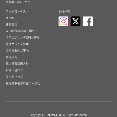
次年度DMクーポン
フォトコンテスト
SNS一覧
NEWS
運営会社
WEB制作会社のご紹介
今年のゲレンデOPEN情報
提携ゲレンデ募集
広告掲載のご案内
利用規約
個人情報保護方針
お問い合わせ
サイトマップ
特定商取引法に基づく表記
Copyright (C) DaLeMo CLUB All Rights Reserved.