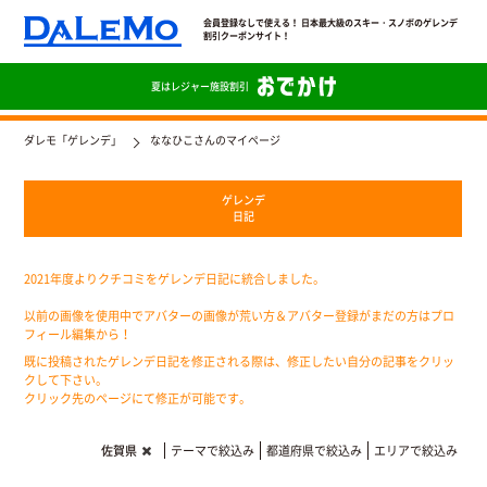
会員登録なしで使える！ 日本最大級のスキー・スノボのゲレンデ
割引クーポンサイト！
夏は
レジャー施設割引
ダレモ「ゲレンデ」
ななひこさんのマイページ
ゲレンデ
日記
2021年度よりクチコミをゲレンデ日記に統合しました。
以前の画像を使用中でアバターの画像が荒い方＆アバター登録がまだの方はプロ
フィール編集から！
既に投稿されたゲレンデ日記を修正される際は、修正したい自分の記事をクリッ
クして下さい。
クリック先のページにて修正が可能です。
佐賀県
テーマで絞込み
都道府県で絞込み
エリアで絞込み