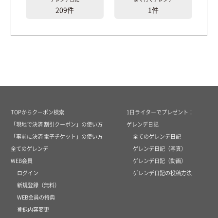
209件
1件
TOPからクーポン検索
1日ライターでプレゼント！
「現地で決済 割引クーポン」の使い方
ゲレンデ日記
「事前に決済 電子チケット」の使い方
全てのゲレンデ日記
全てのゲレンデ
ゲレンデ日記（写真）
WEB会員
ゲレンデ日記（動画）
ログイン
ゲレンデ日記の投稿方法
新規登録（無料）
WEB会員の特典
登録内容変更