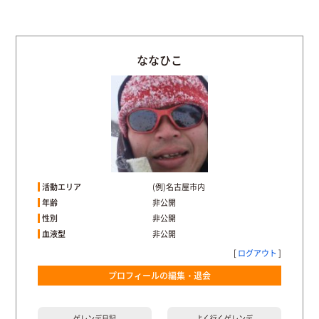
ななひこ
活動エリア
(例)名古屋市内
年齢
非公開
性別
非公開
血液型
非公開
[
ログアウト
]
プロフィールの編集・退会
ゲレンデ
日記
よく行く
ゲレンデ