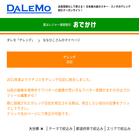
会員登録なしで使える！ 日本最大級のスキー・スノボのゲレンデ
割引クーポンサイト！
夏は
レジャー施設割引
ダレモ「ゲレンデ」
ななひこさんのマイページ
ゲレンデ
日記
2021年度よりクチコミをゲレンデ日記に統合しました。
以前の画像を使用中でアバターの画像が荒い方＆アバター登録がまだの方はプロ
フィール編集から！
既に投稿されたゲレンデ日記を修正される際は、修正したい自分の記事をクリッ
クして下さい。
クリック先のページにて修正が可能です。
大分県
テーマで絞込み
都道府県で絞込み
エリアで絞込み