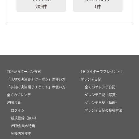
209件
1件
TOPからクーポン検索
1日ライターでプレゼント！
「現地で決済 割引クーポン」の使い方
ゲレンデ日記
「事前に決済 電子チケット」の使い方
全てのゲレンデ日記
全てのゲレンデ
ゲレンデ日記（写真）
WEB会員
ゲレンデ日記（動画）
ログイン
ゲレンデ日記の投稿方法
新規登録（無料）
WEB会員の特典
登録内容変更