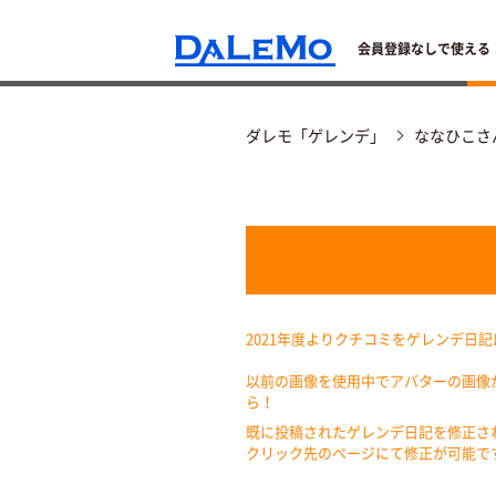
会員登録なしで使える
ダレモ「ゲレンデ」
ななひこさ
2021年度よりクチコミをゲレンデ日
以前の画像を使用中でアバターの画像
ら！
既に投稿されたゲレンデ日記を修正さ
クリック先のページにて修正が可能で