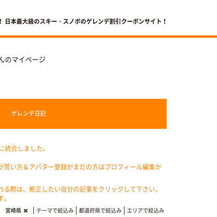
！ 日本最大級のスキー・スノボのゲレンデ割引クーポンサイト！
んのマイページ
ゲレンデ
日記
記に統合しました。
が荒い方＆アバター登録がまだの方はプロフィール編集か
れる際は、修正したい自分の記事をクリックして下さい。
す。
宮崎県
テーマで絞込み
都道府県で絞込み
エリアで絞込み