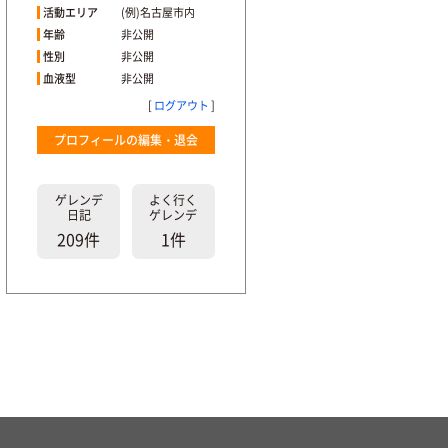
活動エリア
(例)名古屋市内
年齢
非公開
性別
非公開
血液型
非公開
[
ログアウト
]
プロフィールの編集・退会
ゲレンデ
よく行く
日記
ゲレンデ
209件
1件