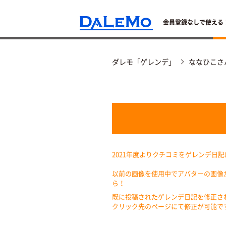
会員登録なしで使える
ダレモ「ゲレンデ」
ななひこさ
2021年度よりクチコミをゲレンデ日
以前の画像を使用中でアバターの画像
ら！
既に投稿されたゲレンデ日記を修正さ
クリック先のページにて修正が可能で