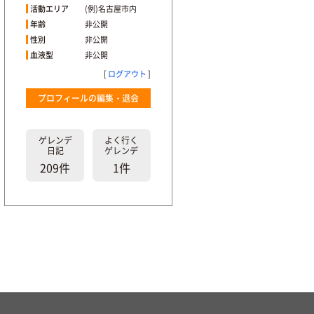
活動エリア
(例)名古屋市内
年齢
非公開
性別
非公開
血液型
非公開
[
ログアウト
]
プロフィールの編集・退会
ゲレンデ
よく行く
日記
ゲレンデ
209件
1件