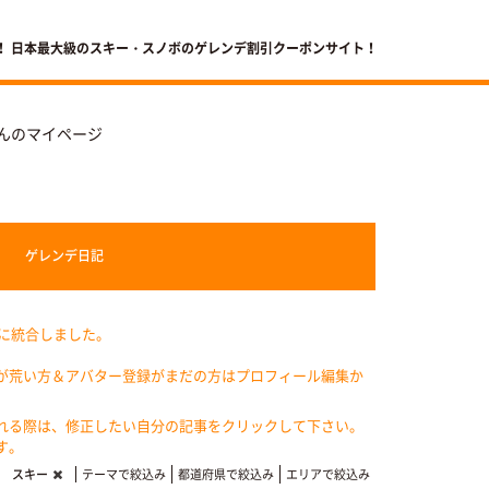
！ 日本最大級のスキー・スノボのゲレンデ割引クーポンサイト！
んのマイページ
ゲレンデ
日記
記に統合しました。
が荒い方＆アバター登録がまだの方はプロフィール編集か
れる際は、修正したい自分の記事をクリックして下さい。
す。
スキー
テーマで絞込み
都道府県で絞込み
エリアで絞込み