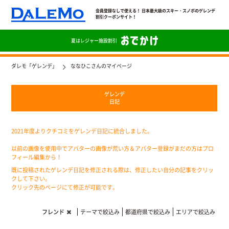
会員登録なしで使える！ 日本最大級のスキー・スノボのゲレンデ
割引クーポンサイト！
夏は
レジャー施設割引
ダレモ「ゲレンデ」
ななひこさんのマイページ
ゲレンデ
日記
2021年度よりクチコミをゲレンデ日記に統合しました。
以前の画像を使用中でアバターの画像が荒い方＆アバター登録がまだの方はプロ
フィール編集から！
既に投稿されたゲレンデ日記を修正される際は、修正したい自分の記事をクリッ
クして下さい。
クリック先のページにて修正が可能です。
フレンド
テーマで絞込み
都道府県で絞込み
エリアで絞込み