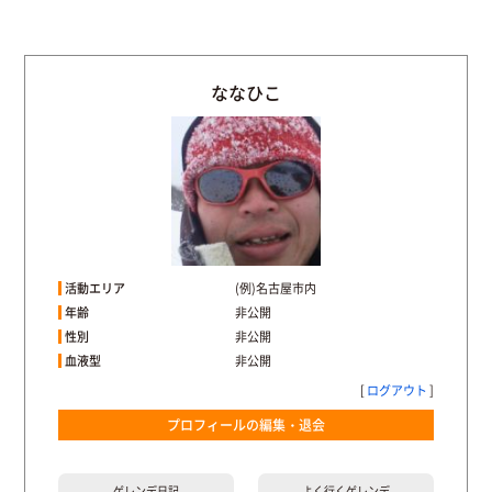
ななひこ
活動エリア
(例)名古屋市内
年齢
非公開
性別
非公開
血液型
非公開
[
ログアウト
]
プロフィールの編集・退会
ゲレンデ
日記
よく行く
ゲレンデ