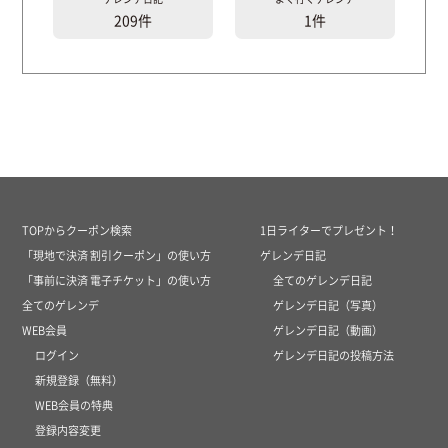
209件
1件
TOPからクーポン検索
1日ライターでプレゼント！
「現地で決済 割引クーポン」の使い方
ゲレンデ日記
「事前に決済 電子チケット」の使い方
全てのゲレンデ日記
全てのゲレンデ
ゲレンデ日記（写真）
WEB会員
ゲレンデ日記（動画）
ログイン
ゲレンデ日記の投稿方法
新規登録（無料）
WEB会員の特典
登録内容変更