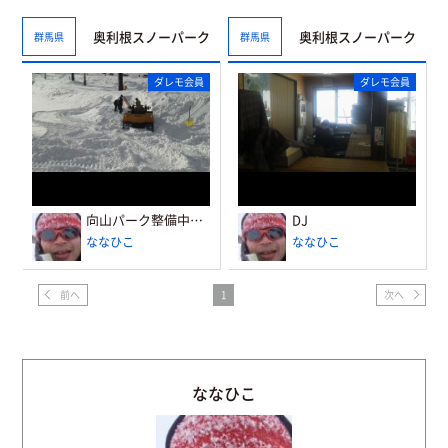
奥利根スノーパーク
奥利根スノーパーク
群馬県
群馬県
ダレモ会員
ダレモ会員
向山パーク整備中（１）
DJ
ななひこ
ななひこ
前へ
1
次へ
ななひこ