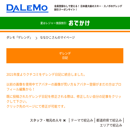
会員登録なしで使える！ 日本最大級のスキー・スノボのゲレンデ
割引クーポンサイト！
夏は
レジャー施設割引
ダレモ「ゲレンデ」
ななひこさんのマイページ
ゲレンデ
日記
2021年度よりクチコミをゲレンデ日記に統合しました。
以前の画像を使用中でアバターの画像が荒い方＆アバター登録がまだの方はプロ
フィール編集から！
既に投稿されたゲレンデ日記を修正される際は、修正したい自分の記事をクリッ
クして下さい。
クリック先のページにて修正が可能です。
スタッフ・地元の人々
テーマで絞込み
都道府県で絞込み
エリアで絞込み