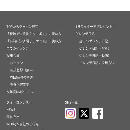
TOPからクーポン検索
1日ライターでプレゼント！
「現地で決済 割引クーポン」の使い方
ゲレンデ日記
「事前に決済 電子チケット」の使い方
全てのゲレンデ日記
全てのゲレンデ
ゲレンデ日記（写真）
WEB会員
ゲレンデ日記（動画）
ログイン
ゲレンデ日記の投稿方法
新規登録（無料）
WEB会員の特典
登録内容変更
次年度DMクーポン
フォトコンテスト
SNS一覧
NEWS
運営会社
WEB制作会社のご紹介