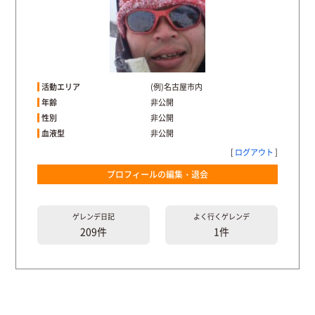
活動エリア
(例)名古屋市内
年齢
非公開
性別
非公開
血液型
非公開
[
ログアウト
]
プロフィールの編集・退会
ゲレンデ
日記
よく行く
ゲレンデ
209件
1件