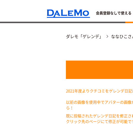
会員登録なしで使える
ダレモ「ゲレンデ」
ななひこさ
2021年度よりクチコミをゲレンデ日
以前の画像を使用中でアバターの画像
ら！
既に投稿されたゲレンデ日記を修正さ
クリック先のページにて修正が可能で