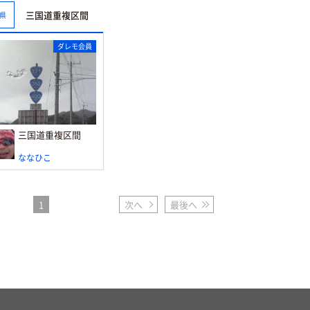
三国道重複区間
県
ダレモ会員
三国道重複区間
ななひこ
1
次へ
最後へ