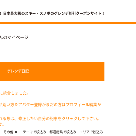
！ 日本最大級のスキー・スノボのゲレンデ割引クーポンサイト！
んのマイページ
ゲレンデ
日記
記に統合しました。
が荒い方＆アバター登録がまだの方はプロフィール編集か
れる際は、修正したい自分の記事をクリックして下さい。
す。
その他
テーマで絞込み
都道府県で絞込み
エリアで絞込み