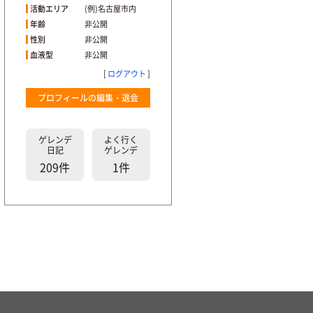
活動エリア
(例)名古屋市内
年齢
非公開
性別
非公開
血液型
非公開
[
ログアウト
]
プロフィールの編集・退会
ゲレンデ
よく行く
日記
ゲレンデ
209件
1件