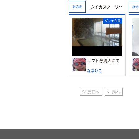
ムイカスノーリゾート
新潟県
栃木
ダレモ会員
リフト券購入にて
ななひこ
最初へ
前へ