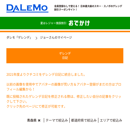
会員登録なしで使える！ 日本最大級のスキー・スノボのゲレンデ
割引クーポンサイト！
夏は
レジャー施設割引
ダレモ「ゲレンデ」
ジョーさんのマイページ
ゲレンデ
日記
2021年度よりクチコミをゲレンデ日記に統合しました。
以前の画像を使用中でアバターの画像が荒い方＆アバター登録がまだの方はプロ
フィール編集から！
既に投稿されたゲレンデ日記を修正される際は、修正したい自分の記事をクリッ
クして下さい。
クリック先のページにて修正が可能です。
青森県
テーマで絞込み
都道府県で絞込み
エリアで絞込み