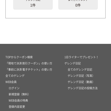
1件
0件
TOPからクーポン検索
1日ライターでプレゼント！
「現地で決済 割引クーポン」の使い方
ゲレンデ日記
「事前に決済 電子チケット」の使い方
全てのゲレンデ日記
全てのゲレンデ
ゲレンデ日記（写真）
WEB会員
ゲレンデ日記（動画）
ログイン
ゲレンデ日記の投稿方法
新規登録（無料）
WEB会員の特典
登録内容変更