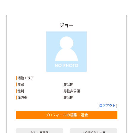
ジョー
活動エリア
年齢
非公開
性別
男性非公開
血液型
非公開
[
ログアウト
]
プロフィールの編集・退会
ゲレンデ
日記
よく行く
ゲレンデ