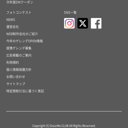
次年度DMクーポン
フォトコンテスト
SNS一覧
NEWS
運営会社
WEB制作会社のご紹介
今年のゲレンデOPEN情報
提携ゲレンデ募集
広告掲載のご案内
利用規約
個人情報保護方針
お問い合わせ
サイトマップ
特定商取引法に基づく表記
Copyright (C) DaLeMo CLUB All Rights Reserved.