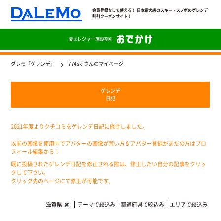
会員登録なしで使える！ 日本最大級のスキー・スノボのゲレンデ
割引クーポンサイト！
夏は
レジャー施設割引
ダレモ「ゲレンデ」
774skiさんのマイページ
ゲレンデ
日記
2021年度よりクチコミをゲレンデ日記に統合しました。
以前の画像を使用中でアバターの画像が荒い方＆アバター登録がまだの方はプロ
フィール編集から！
既に投稿されたゲレンデ日記を修正される際は、修正したい自分の記事をクリッ
クして下さい。
クリック先のページにて修正が可能です。
滋賀県
テーマで絞込み
都道府県で絞込み
エリアで絞込み