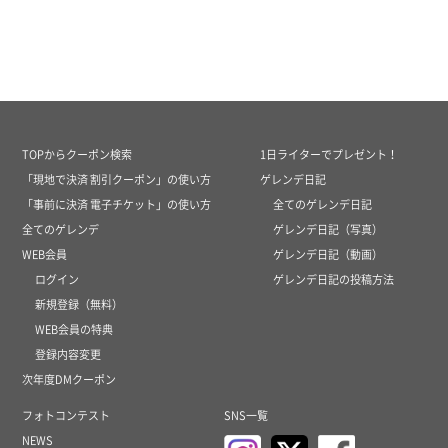
TOPからクーポン検索
1日ライターでプレゼント！
「現地で決済 割引クーポン」の使い方
ゲレンデ日記
「事前に決済 電子チケット」の使い方
全てのゲレンデ日記
全てのゲレンデ
ゲレンデ日記（写真）
WEB会員
ゲレンデ日記（動画）
ログイン
ゲレンデ日記の投稿方法
新規登録（無料）
WEB会員の特典
登録内容変更
次年度DMクーポン
フォトコンテスト
SNS一覧
NEWS