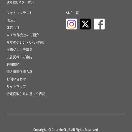
次年度DMクーポン
フォトコンテスト
SNS一覧
NEWS
運営会社
WEB制作会社のご紹介
今年のゲレンデOPEN情報
提携ゲレンデ募集
広告掲載のご案内
利用規約
個人情報保護方針
お問い合わせ
サイトマップ
特定商取引法に基づく表記
Copyright (C) DaLeMo CLUB All Rights Reserved.