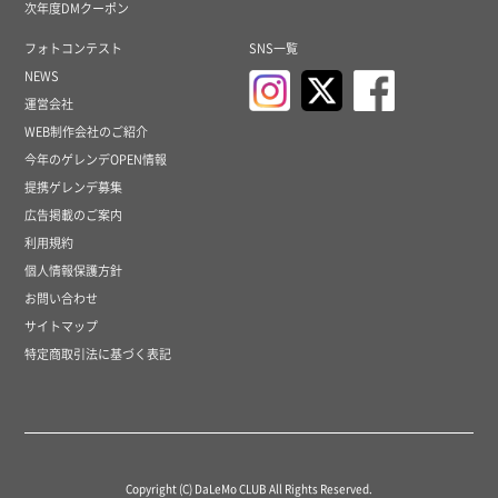
次年度DMクーポン
フォトコンテスト
SNS一覧
NEWS
運営会社
WEB制作会社のご紹介
今年のゲレンデOPEN情報
提携ゲレンデ募集
広告掲載のご案内
利用規約
個人情報保護方針
お問い合わせ
サイトマップ
特定商取引法に基づく表記
Copyright (C) DaLeMo CLUB All Rights Reserved.