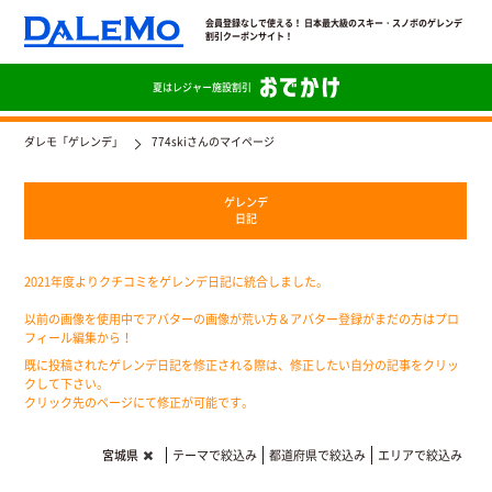
会員登録なしで使える！ 日本最大級のスキー・スノボのゲレンデ
割引クーポンサイト！
夏は
レジャー施設割引
ダレモ「ゲレンデ」
774skiさんのマイページ
ゲレンデ
日記
2021年度よりクチコミをゲレンデ日記に統合しました。
以前の画像を使用中でアバターの画像が荒い方＆アバター登録がまだの方はプロ
フィール編集から！
既に投稿されたゲレンデ日記を修正される際は、修正したい自分の記事をクリッ
クして下さい。
クリック先のページにて修正が可能です。
宮城県
テーマで絞込み
都道府県で絞込み
エリアで絞込み