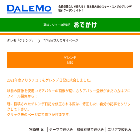
会員登録なしで使える！ 日本最大級のスキー・スノボのゲレンデ
割引クーポンサイト！
夏は
レジャー施設割引
ダレモ「ゲレンデ」
774skiさんのマイページ
ゲレンデ
日記
2021年度よりクチコミをゲレンデ日記に統合しました。
以前の画像を使用中でアバターの画像が荒い方＆アバター登録がまだの方はプロ
フィール編集から！
既に投稿されたゲレンデ日記を修正される際は、修正したい自分の記事をクリッ
クして下さい。
クリック先のページにて修正が可能です。
宮崎県
テーマで絞込み
都道府県で絞込み
エリアで絞込み