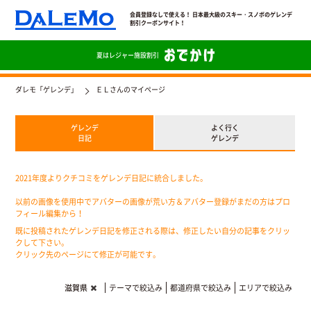
会員登録なしで使える！ 日本最大級のスキー・スノボのゲレンデ
割引クーポンサイト！
夏は
レジャー施設割引
ダレモ「ゲレンデ」
ＥＬさんのマイページ
ゲレンデ
よく行く
日記
ゲレンデ
2021年度よりクチコミをゲレンデ日記に統合しました。
以前の画像を使用中でアバターの画像が荒い方＆アバター登録がまだの方はプロ
フィール編集から！
既に投稿されたゲレンデ日記を修正される際は、修正したい自分の記事をクリッ
クして下さい。
クリック先のページにて修正が可能です。
滋賀県
テーマで絞込み
都道府県で絞込み
エリアで絞込み