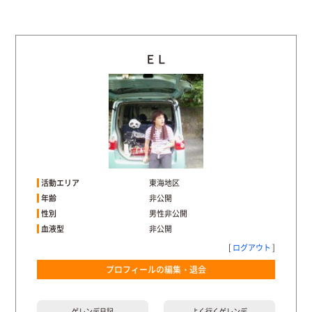
ＥＬ
活動エリア
東海地区
年齢
非公開
性別
男性非公開
血液型
非公開
[
ログアウト
]
プロフィールの編集・退会
ゲレンデ
日記
よく行く
ゲレンデ