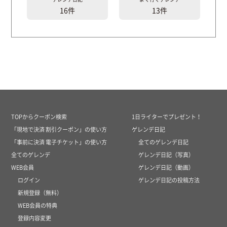
16件
13件
TOPからクーポン検索
1日ライターでプレゼント！
「現地で決済 割引クーポン」の使い方
ゲレンデ日記
「事前に決済 電子チケット」の使い方
全てのゲレンデ日記
全てのゲレンデ
ゲレンデ日記（写真）
WEB会員
ゲレンデ日記（動画）
ログイン
ゲレンデ日記の投稿方法
新規登録（無料）
WEB会員の特典
登録内容変更