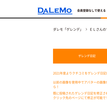
会員登録なしで使える
ダレモ「ゲレンデ」
ＥＬさんの
ゲレンデ
日記
2021年度よりクチコミをゲレンデ日
以前の画像を使用中でアバターの画像
ら！
既に投稿されたゲレンデ日記を修正さ
クリック先のページにて修正が可能で