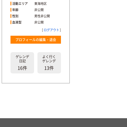
活動エリア
東海地区
年齢
非公開
性別
男性非公開
血液型
非公開
[
ログアウト
]
プロフィールの編集・退会
ゲレンデ
よく行く
日記
ゲレンデ
16件
13件