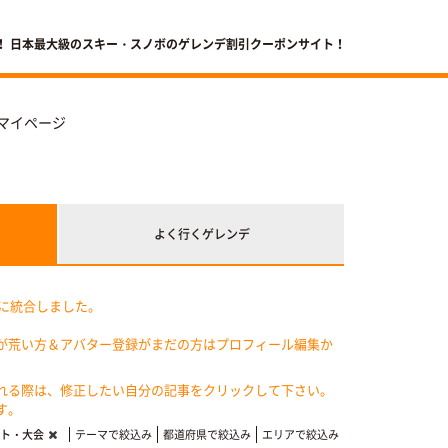
！ 日本最大級のスキー・スノボのゲレンデ割引クーポンサイト！
マイページ
よく行く
ゲレンデ
記に統合しました。
が荒い方＆アバター登録がまだの方はプロフィール編集か
れる際は、修正したい自分の記事をクリックして下さい。
す。
ト・大会
テーマで絞込み
都道府県で絞込み
エリアで絞込み