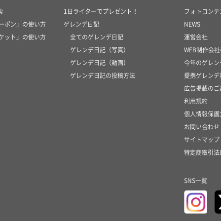
索
1日ライターでプレゼント！
フォトコンテ
クーポン」の使い方
ゲレンデ日記
NEWS
チケット」の使い方
全てのゲレンデ日記
運営会社
ゲレンデ日記（写真）
WEB制作会
ゲレンデ日記（動画）
今年のゲレン
ゲレンデ日記の投稿方法
提携ゲレンデ
広告掲載のご
利用規約
個人情報保護
お問い合わせ
サイトマップ
特定商取引法
SNS一覧