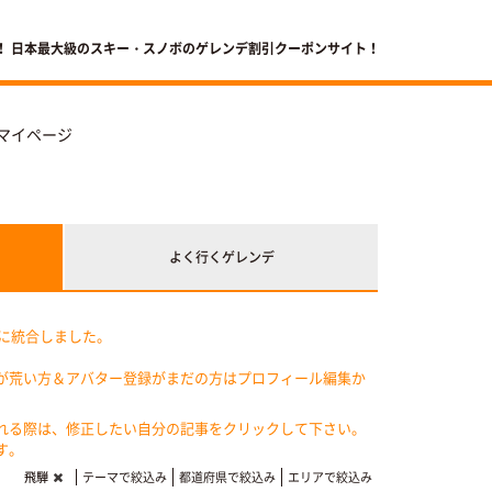
！ 日本最大級のスキー・スノボのゲレンデ割引クーポンサイト！
マイページ
よく行く
ゲレンデ
記に統合しました。
が荒い方＆アバター登録がまだの方はプロフィール編集か
れる際は、修正したい自分の記事をクリックして下さい。
す。
飛騨
テーマで絞込み
都道府県で絞込み
エリアで絞込み