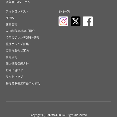
次年度DMクーポン
フォトコンテスト
SNS一覧
NEWS
運営会社
WEB制作会社のご紹介
今年のゲレンデOPEN情報
提携ゲレンデ募集
広告掲載のご案内
利用規約
個人情報保護方針
お問い合わせ
サイトマップ
特定商取引法に基づく表記
Copyright (C) DaLeMo CLUB All Rights Reserved.