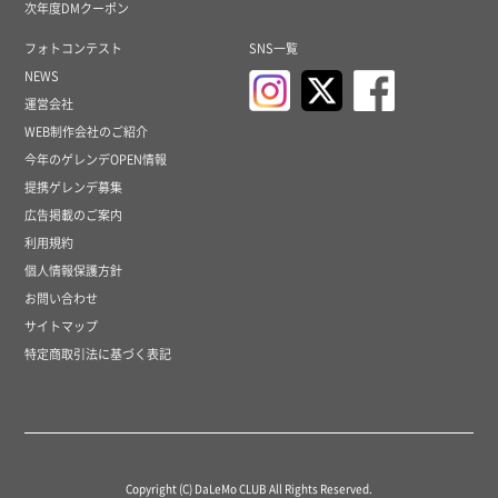
次年度DMクーポン
フォトコンテスト
SNS一覧
NEWS
運営会社
WEB制作会社のご紹介
今年のゲレンデOPEN情報
提携ゲレンデ募集
広告掲載のご案内
利用規約
個人情報保護方針
お問い合わせ
サイトマップ
特定商取引法に基づく表記
Copyright (C) DaLeMo CLUB All Rights Reserved.