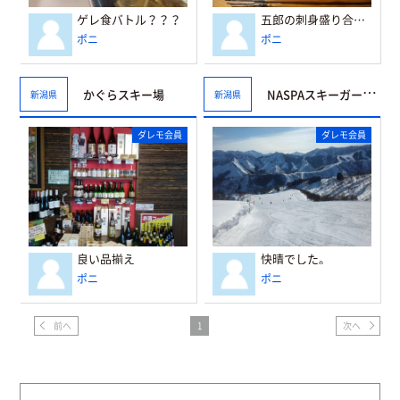
ゲレ食バトル？？？
五郎の刺身盛り合わせ
ポニ
ポニ
かぐらスキー場
NASPAスキーガーデン
新潟県
新潟県
ダレモ会員
ダレモ会員
良い品揃え
快晴でした。
ポニ
ポニ
前へ
1
次へ