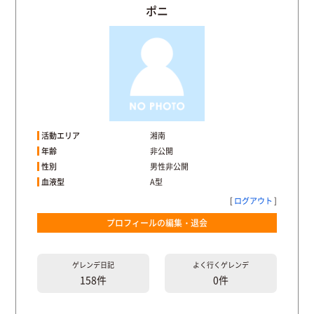
ポニ
活動エリア
湘南
年齢
非公開
性別
男性非公開
血液型
A型
[
ログアウト
]
プロフィールの編集・退会
ゲレンデ
日記
よく行く
ゲレンデ
158件
0件