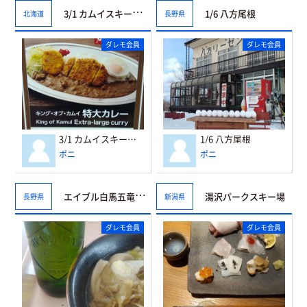
3/1 カムイスキーリンクス
1/6 八方尾根
北海道
長野県
ダレモ会員
ダレモ会員
3/1 カムイスキーリンクス
1/6 八方尾根
ポニ
ポニ
エイブル白馬五竜スキー場
湯沢パークスキー場
長野県
新潟県
ダレモ会員
ダレモ会員