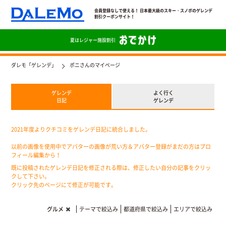
会員登録なしで使える！ 日本最大級のスキー・スノボのゲレンデ
割引クーポンサイト！
夏は
レジャー施設割引
ダレモ「ゲレンデ」
ポニさんのマイページ
ゲレンデ
よく行く
日記
ゲレンデ
2021年度よりクチコミをゲレンデ日記に統合しました。
以前の画像を使用中でアバターの画像が荒い方＆アバター登録がまだの方はプロ
フィール編集から！
既に投稿されたゲレンデ日記を修正される際は、修正したい自分の記事をクリッ
クして下さい。
クリック先のページにて修正が可能です。
グルメ
テーマで絞込み
都道府県で絞込み
エリアで絞込み