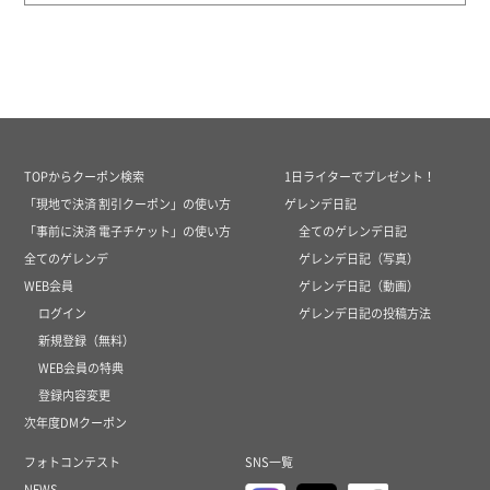
TOPからクーポン検索
1日ライターでプレゼント！
「現地で決済 割引クーポン」の使い方
ゲレンデ日記
「事前に決済 電子チケット」の使い方
全てのゲレンデ日記
全てのゲレンデ
ゲレンデ日記（写真）
WEB会員
ゲレンデ日記（動画）
ログイン
ゲレンデ日記の投稿方法
新規登録（無料）
WEB会員の特典
登録内容変更
次年度DMクーポン
フォトコンテスト
SNS一覧
NEWS