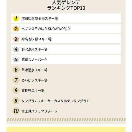
人気ゲレンデ
ランキングTOP10
1
信州松本 野麦峠スキー場
2
ヘブンスそのはら SNOW WORLD
3
妙高 杉ノ原スキー場
4
野沢温泉スキー場
5
高鷲スノーパーク
6
草津温泉スキー場
7
めいほうスキー場
8
富良野スキー場
9
タングラムスキーサーカス＆ホテルタングラム
10
富士見パノラマリゾート