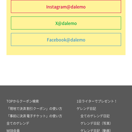
Instagram@dalemo
X@dalemo
Facebook@dalemo
TOPからクーポン検索
1日ライターでプレゼント！
「現地で決済 割引クーポン」の使い方
ゲレンデ日記
「事前に決済 電子チケット」の使い方
全てのゲレンデ日記
全てのゲレンデ
ゲレンデ日記（写真）
WEB会員
ゲレンデ日記（動画）