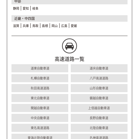
中部
静岡
愛知
岐阜
近畿・中四国
滋賀
兵庫
鳥取
島根
岡山
広島
愛媛
高速道路一覧
道東自動車道
道央自動車道
札樽自動車道
八戸高速道路
秋田高速道路
山形自動車道
東北自動車道
磐越自動車道
関越自動車道
上信越自動車道
中央自動車道
長野自動車道
東名高速道路
北陸自動車道
東海北陸自動車道
名神高速道路