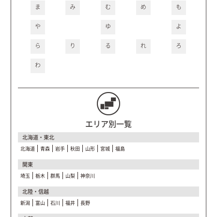
ま
み
む
め
も
や
ゆ
よ
ら
り
る
れ
ろ
わ
エリア別一覧
北海道・東北
北海道
青森
岩手
秋田
山形
宮城
福島
関東
埼玉
栃木
群馬
山梨
神奈川
北陸・信越
新潟
富山
石川
福井
長野