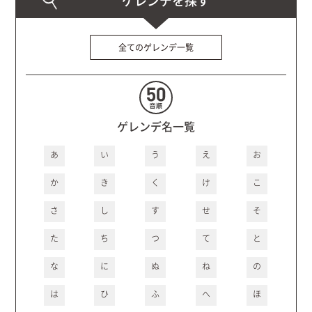
全てのゲレンデ一覧
ゲレンデ名一覧
あ
い
う
え
お
か
き
く
け
こ
さ
し
す
せ
そ
た
ち
つ
て
と
な
に
ぬ
ね
の
は
ひ
ふ
へ
ほ