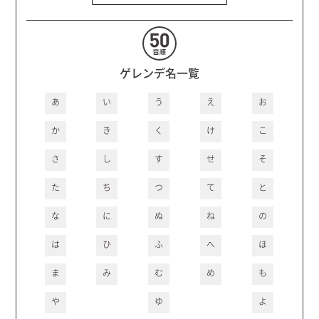
ゲレンデ名一覧
あ
い
う
え
お
か
き
く
け
こ
さ
し
す
せ
そ
た
ち
つ
て
と
な
に
ぬ
ね
の
は
ひ
ふ
へ
ほ
ま
み
む
め
も
や
ゆ
よ