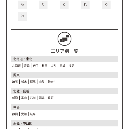
ら
り
る
れ
ろ
わ
エリア別一覧
北海道・東北
北海道
青森
岩手
秋田
山形
宮城
福島
関東
埼玉
栃木
群馬
山梨
神奈川
北陸・信越
新潟
富山
石川
福井
長野
中部
静岡
愛知
岐阜
近畿・中四国