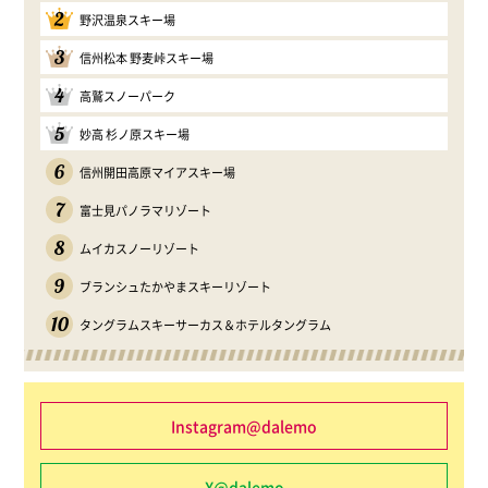
2
野沢温泉スキー場
3
信州松本 野麦峠スキー場
4
高鷲スノーパーク
5
妙高 杉ノ原スキー場
6
信州開田高原マイアスキー場
7
富士見パノラマリゾート
8
ムイカスノーリゾート
9
ブランシュたかやまスキーリゾート
10
タングラムスキーサーカス＆ホテルタングラム
Instagram@dalemo
X@dalemo