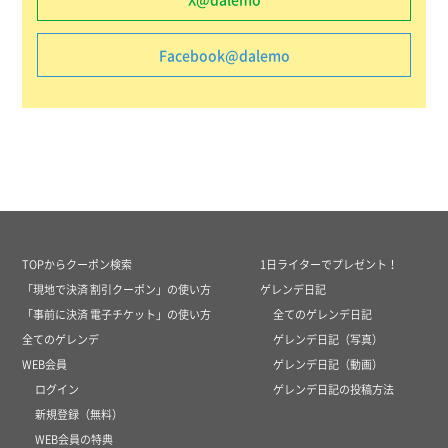
Facebook@dalemo
TOPからクーポン検索
1日ライターでプレゼント！
「現地で決済 割引クーポン」の使い方
ゲレンデ日記
「事前に決済 電子チケット」の使い方
全てのゲレンデ日記
全てのゲレンデ
ゲレンデ日記（写真）
WEB会員
ゲレンデ日記（動画）
ログイン
ゲレンデ日記の投稿方法
新規登録（無料）
WEB会員の特典