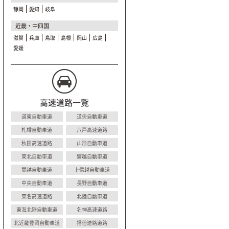
静岡
愛知
岐阜
近畿・中四国
滋賀
兵庫
鳥取
島根
岡山
広島
愛媛
高速道路一覧
道東自動車道
道央自動車道
札樽自動車道
八戸高速道路
秋田高速道路
山形自動車道
東北自動車道
磐越自動車道
関越自動車道
上信越自動車道
中央自動車道
長野自動車道
東名高速道路
北陸自動車道
東海北陸自動車道
名神高速道路
北近畿豊岡自動車道
播但連絡道路