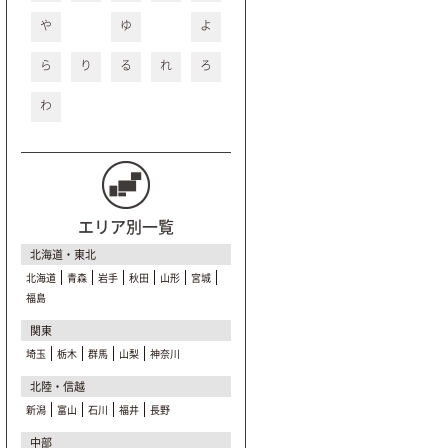
や
ゆ
よ
ら
り
る
れ
ろ
わ
エリア別一覧
北海道・東北
北海道
青森
岩手
秋田
山形
宮城
福島
関東
埼玉
栃木
群馬
山梨
神奈川
北陸・信越
新潟
富山
石川
福井
長野
中部