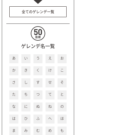
全てのゲレンデ一覧
ゲレンデ名一覧
あ
い
う
え
お
か
き
く
け
こ
さ
し
す
せ
そ
た
ち
つ
て
と
な
に
ぬ
ね
の
は
ひ
ふ
へ
ほ
ま
み
む
め
も