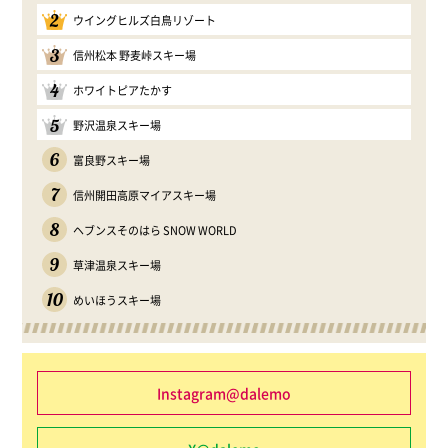
2
ウイングヒルズ白鳥リゾート
3
信州松本 野麦峠スキー場
4
ホワイトピアたかす
5
野沢温泉スキー場
6
富良野スキー場
7
信州開田高原マイアスキー場
8
ヘブンスそのはら SNOW WORLD
9
草津温泉スキー場
10
めいほうスキー場
Instagram@dalemo