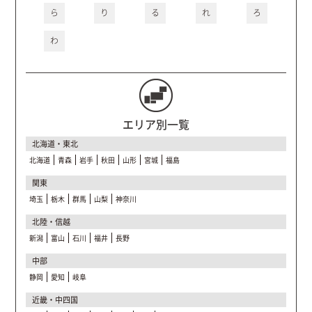
ら
り
る
れ
ろ
わ
エリア別一覧
北海道・東北
北海道
青森
岩手
秋田
山形
宮城
福島
関東
埼玉
栃木
群馬
山梨
神奈川
北陸・信越
新潟
富山
石川
福井
長野
中部
静岡
愛知
岐阜
近畿・中四国