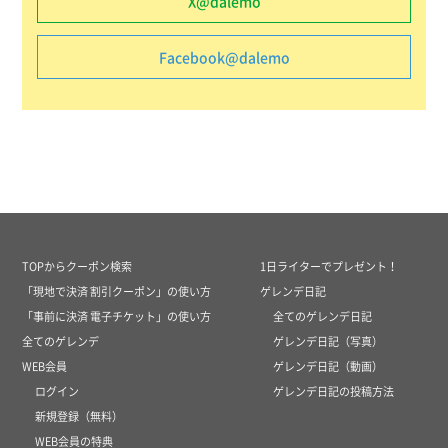
X@dalemo
Facebook@dalemo
TOPからクーポン検索
1日ライターでプレゼント！
「現地で決済 割引クーポン」の使い方
ゲレンデ日記
「事前に決済 電子チケット」の使い方
全てのゲレンデ日記
全てのゲレンデ
ゲレンデ日記（写真）
WEB会員
ゲレンデ日記（動画）
ログイン
ゲレンデ日記の投稿方法
新規登録（無料）
WEB会員の特典