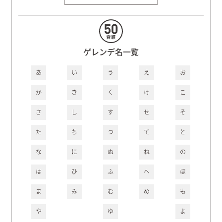
ゲレンデ名一覧
あ
い
う
え
お
か
き
く
け
こ
さ
し
す
せ
そ
た
ち
つ
て
と
な
に
ぬ
ね
の
は
ひ
ふ
へ
ほ
ま
み
む
め
も
や
ゆ
よ