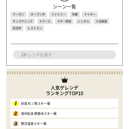
シーン一覧
クーポン
オープン中
ファミリー
早朝
ナイター
キッズゲレンデ
スクール
スキー限定
レンタル
入浴施設
託児所
レストラン
人気ゲレンデ
ランキングTOP10
1
妙高 杉ノ原スキー場
2
信州松本 野麦峠スキー場
3
野沢温泉スキー場