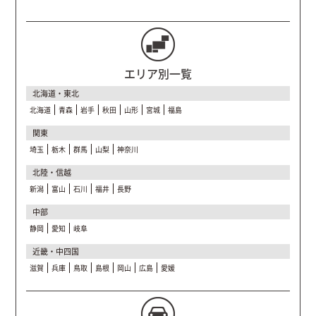
エリア別一覧
北海道・東北
北海道
青森
岩手
秋田
山形
宮城
福島
関東
埼玉
栃木
群馬
山梨
神奈川
北陸・信越
新潟
富山
石川
福井
長野
中部
静岡
愛知
岐阜
近畿・中四国
滋賀
兵庫
鳥取
島根
岡山
広島
愛媛