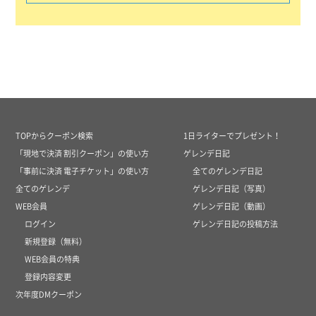
TOPからクーポン検索
1日ライターでプレゼント！
「現地で決済 割引クーポン」の使い方
ゲレンデ日記
「事前に決済 電子チケット」の使い方
全てのゲレンデ日記
全てのゲレンデ
ゲレンデ日記（写真）
WEB会員
ゲレンデ日記（動画）
ログイン
ゲレンデ日記の投稿方法
新規登録（無料）
WEB会員の特典
登録内容変更
次年度DMクーポン