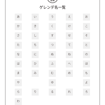
ゲレンデ名一覧
あ
い
う
え
お
か
き
く
け
こ
さ
し
す
せ
そ
た
ち
つ
て
と
な
に
ぬ
ね
の
は
ひ
ふ
へ
ほ
ま
み
む
め
も
や
ゆ
よ
ら
り
る
れ
ろ
わ