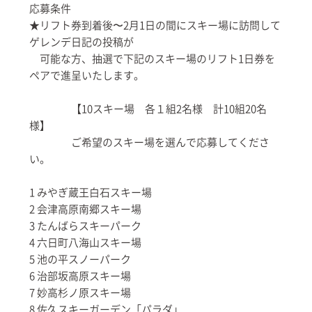
応募条件
★リフト券到着後〜2月1日の間にスキー場に訪問して
ゲレンデ日記の投稿が
可能な方、抽選で下記のスキー場のリフト1日券を
ペアで進呈いたします。
【10スキー場 各１組2名様 計10組20名
様】
ご希望のスキー場を選んで応募してくださ
い。
1 みやぎ蔵王白石スキー場
2 会津高原南郷スキー場
3 たんばらスキーパーク
4 六日町八海山スキー場
5 池の平スノーパーク
6 治部坂高原スキー場
7 妙高杉ノ原スキー場
8 佐久スキーガーデン「パラダ」