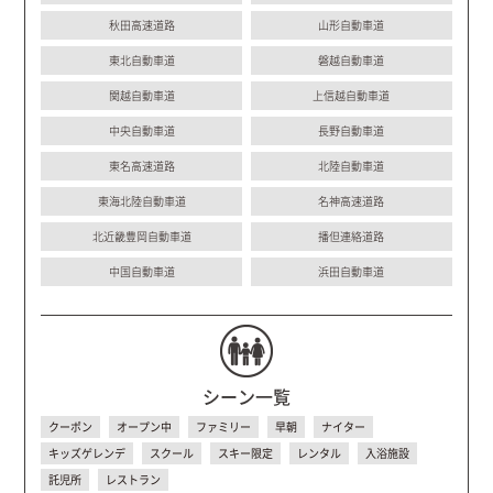
秋田高速道路
山形自動車道
東北自動車道
磐越自動車道
関越自動車道
上信越自動車道
中央自動車道
長野自動車道
東名高速道路
北陸自動車道
東海北陸自動車道
名神高速道路
北近畿豊岡自動車道
播但連絡道路
中国自動車道
浜田自動車道
シーン一覧
クーポン
オープン中
ファミリー
早朝
ナイター
キッズゲレンデ
スクール
スキー限定
レンタル
入浴施設
託児所
レストラン