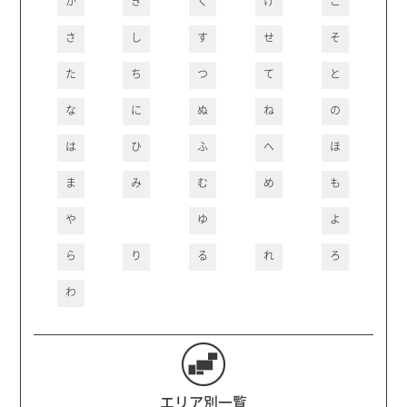
か
き
く
け
こ
さ
し
す
せ
そ
た
ち
つ
て
と
な
に
ぬ
ね
の
は
ひ
ふ
へ
ほ
ま
み
む
め
も
や
ゆ
よ
ら
り
る
れ
ろ
わ
エリア別一覧