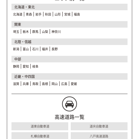
北海道・東北
北海道
青森
岩手
秋田
山形
宮城
福島
関東
埼玉
栃木
群馬
山梨
神奈川
北陸・信越
新潟
富山
石川
福井
長野
中部
静岡
愛知
岐阜
近畿・中四国
滋賀
兵庫
鳥取
島根
岡山
広島
愛媛
高速道路一覧
道東自動車道
道央自動車道
札樽自動車道
八戸高速道路