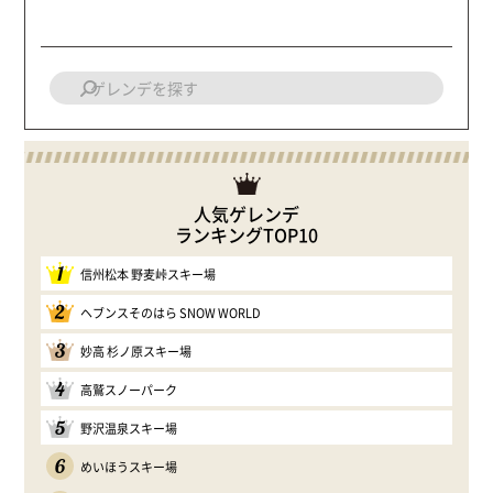
人気ゲレンデ
ランキングTOP10
1
信州松本 野麦峠スキー場
2
ヘブンスそのはら SNOW WORLD
3
妙高 杉ノ原スキー場
4
高鷲スノーパーク
5
野沢温泉スキー場
6
めいほうスキー場