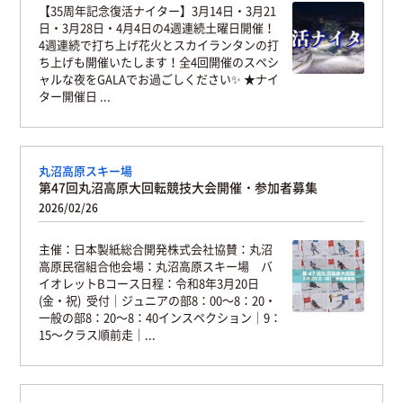
【35周年記念復活ナイター】3月14日・3月21
日・3月28日・4月4日の4週連続土曜日開催！
4週連続で打ち上げ花火とスカイランタンの打
ち上げも開催いたします！全4回開催のスペシ
ャルな夜をGALAでお過ごしください✨ ★ナイ
ター開催日 ...
丸沼高原スキー場
第47回丸沼高原大回転競技大会開催・参加者募集
2026/02/26
主催：日本製紙総合開発株式会社協賛：丸沼
高原民宿組合他会場：丸沼高原スキー場 バ
イオレットBコース日程：令和8年3月20日
(金・祝) 受付｜ジュニアの部8：00〜8：20・
一般の部8：20〜8：40インスペクション｜9：
15〜クラス順前走｜...