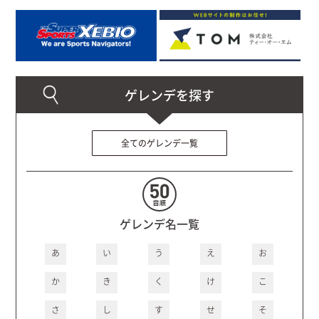
全てのゲレンデ一覧
ゲレンデ名一覧
あ
い
う
え
お
か
き
く
け
こ
さ
し
す
せ
そ