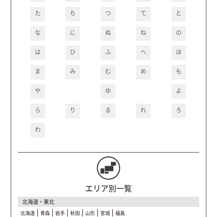
た
ち
つ
て
と
な
に
ぬ
ね
の
は
ひ
ふ
へ
ほ
ま
み
む
め
も
や
ゆ
よ
ら
り
る
れ
ろ
わ
エリア別一覧
北海道・東北
北海道
青森
岩手
秋田
山形
宮城
福島