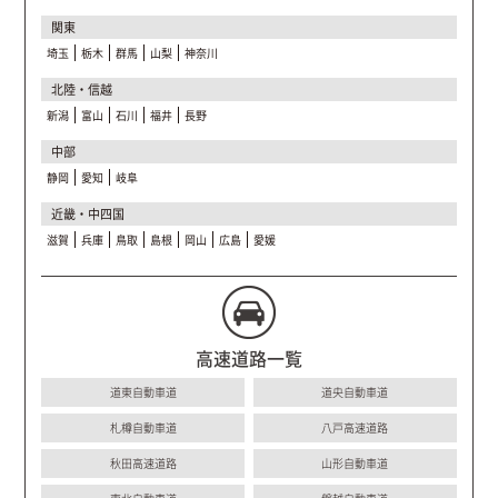
関東
埼玉
栃木
群馬
山梨
神奈川
北陸・信越
新潟
富山
石川
福井
長野
中部
静岡
愛知
岐阜
近畿・中四国
滋賀
兵庫
鳥取
島根
岡山
広島
愛媛
高速道路一覧
道東自動車道
道央自動車道
札樽自動車道
八戸高速道路
秋田高速道路
山形自動車道