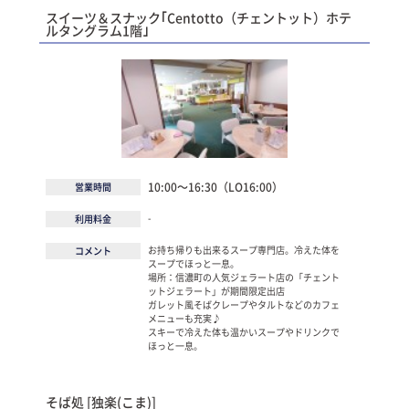
スイーツ＆スナック｢Centotto（チェントット）ホテ
ルタングラム1階｣
10:00～16:30（LO16:00）
営業時間
-
利用料金
お持ち帰りも出来るスープ専門店。冷えた体を
コメント
スープでほっと一息。
場所：信濃町の人気ジェラート店の「チェント
ットジェラート」が期間限定出店
ガレット風そばクレープやタルトなどのカフェ
メニューも充実♪
スキーで冷えた体も温かいスープやドリンクで
ほっと一息。
そば処 [独楽(こま)]