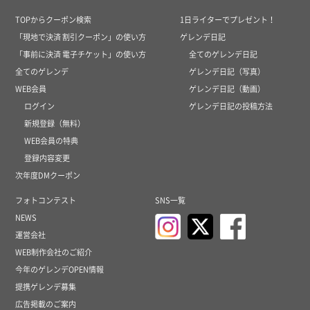
TOPからクーポン検索
1日ライターでプレゼント！
「現地で決済 割引クーポン」の使い方
ゲレンデ日記
「事前に決済 電子チケット」の使い方
全てのゲレンデ日記
全てのゲレンデ
ゲレンデ日記（写真）
WEB会員
ゲレンデ日記（動画）
ログイン
ゲレンデ日記の投稿方法
新規登録（無料）
WEB会員の特典
登録内容変更
次年度DMクーポン
フォトコンテスト
SNS一覧
NEWS
運営会社
WEB制作会社のご紹介
今年のゲレンデOPEN情報
提携ゲレンデ募集
広告掲載のご案内