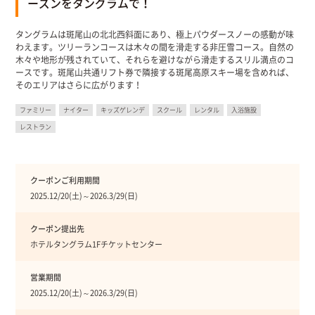
ーズンをタングラムで！
タングラムは斑尾山の北北西斜面にあり、極上パウダースノーの感動が味
わえます。ツリーランコースは木々の間を滑走する非圧雪コース。自然の
木々や地形が残されていて、それらを避けながら滑走するスリル満点のコ
ースです。斑尾山共通リフト券で隣接する斑尾高原スキー場を含めれば、
そのエリアはさらに広がります！
ファミリー
ナイター
キッズゲレンデ
スクール
レンタル
入浴施設
レストラン
クーポンご利用期間
2025.12/20(土)～2026.3/29(日)
クーポン提出先
ホテルタングラム1Fチケットセンター
営業期間
2025.12/20(土)～2026.3/29(日)