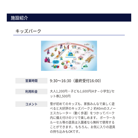
施設紹介
キッズパーク
9:30～16:30（最終受付16:00）
営業時間
大人1,200円・子ども1,600円(4才～小学生)/セ
利用料金
ット券2,500円
雪が初めてのキッズも、家族みんなで楽しく遊
コメント
べると大好評のキッズパーク♪ 約40ｍのスノー
エスカレーター（動く歩道）をつかってパーク
内に備え付けのソリで楽しめます。 ボーラーカ
ルーセル等の遊具は入園者なら無料で使用する
ことができます。 もちろん、お気に入りの遊具
の持ち込みもOKです。