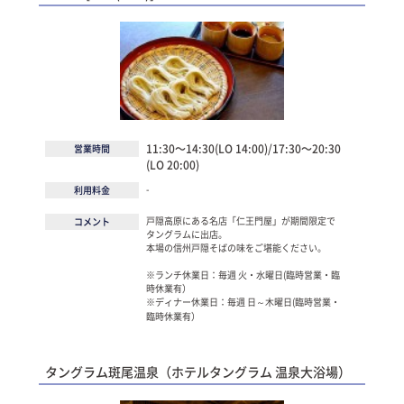
11:30～14:30(LO 14:00)/17:30～20:30
営業時間
(LO 20:00)
-
利用料金
戸隠高原にある名店「仁王門屋」が期間限定で
コメント
タングラムに出店。
本場の信州戸隠そばの味をご堪能ください。
※ランチ休業日：毎週 火・水曜日(臨時営業・臨
時休業有）
※ディナー休業日：毎週 日～木曜日(臨時営業・
臨時休業有）
タングラム斑尾温泉（ホテルタングラム 温泉大浴場）