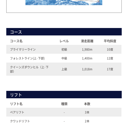
コース
コース名
レベル
滑走距離
平均斜度
プライマリーライン
初級
1,980m
10度
フォレストライン(上･下部)
中級
1,400m
12度
クイーンズダウンヒル（上･下
上級
1,018m
17度
部）
リフト
リフト名
種類
本数
ペアリフト
-
3本
クワッドリフト
-
2本