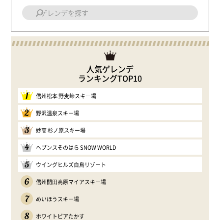
人気ゲレンデ
ランキングTOP10
1
信州松本 野麦峠スキー場
2
野沢温泉スキー場
3
妙高 杉ノ原スキー場
4
ヘブンスそのはら SNOW WORLD
5
ウイングヒルズ白鳥リゾート
6
信州開田高原マイアスキー場
7
めいほうスキー場
8
ホワイトピアたかす