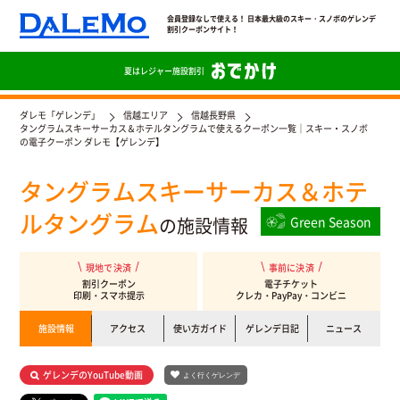
会員登録なしで使える！ 日本最大級のスキー・スノボのゲレンデ
割引クーポンサイト！
夏は
レジャー施設割引
ダレモ「ゲレンデ」
信越エリア
信越長野県
タングラムスキーサーカス＆ホテルタングラムで使えるクーポン一覧｜スキー・スノボ
の電子クーポン ダレモ【ゲレンデ】
タングラムスキーサーカス＆ホテ
ルタングラム
の施設情報
Green Season
現地で決済
事前に決済
割引クーポン
電子チケット
印刷・スマホ提示
クレカ・PayPay・コンビニ
施設情報
アクセス
使い方ガイド
ゲレンデ日記
ニュース
ゲレンデのYouTube動画
よく行くゲレンデ