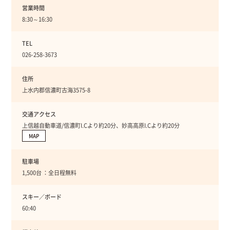
営業時間
8:30～16:30
TEL
026-258-3673
住所
上水内郡信濃町古海3575-8
交通アクセス
上信越自動車道/信濃町I.Cより約20分、妙高高原I.Cより約20分
MAP
駐車場
1,500台 ：全日程無料
スキー／ボード
60:40