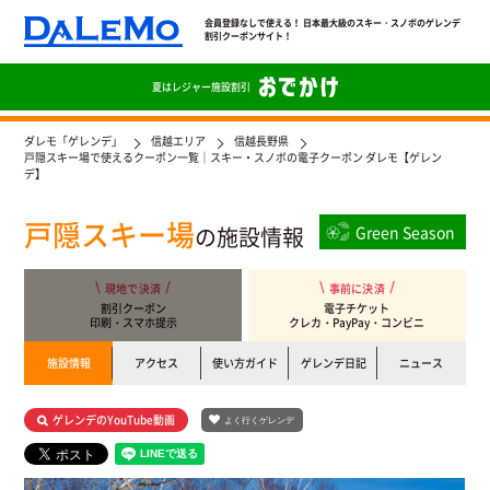
会員登録なしで使える！ 日本最大級のスキー・スノボのゲレンデ
割引クーポンサイト！
夏は
レジャー施設割引
ダレモ「ゲレンデ」
信越エリア
信越長野県
戸隠スキー場で使えるクーポン一覧｜スキー・スノボの電子クーポン ダレモ【ゲレン
デ】
戸隠スキー場
の施設情報
Green Season
現地で決済
事前に決済
割引クーポン
電子チケット
印刷・スマホ提示
クレカ・PayPay・コンビニ
施設情報
アクセス
使い方ガイド
ゲレンデ日記
ニュース
ゲレンデのYouTube動画
よく行くゲレンデ