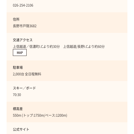
026-254-2106
住所
長野市戸隠3682
交通アクセス
上信越道／信濃町I.Cより約30分 上信越道/長野I.Cより約60分
MAP
駐車場
2,000台 全日程無料
スキー／ボード
70:30
標高差
550m (トップ:1750m/ベース:1200m)
公式サイト