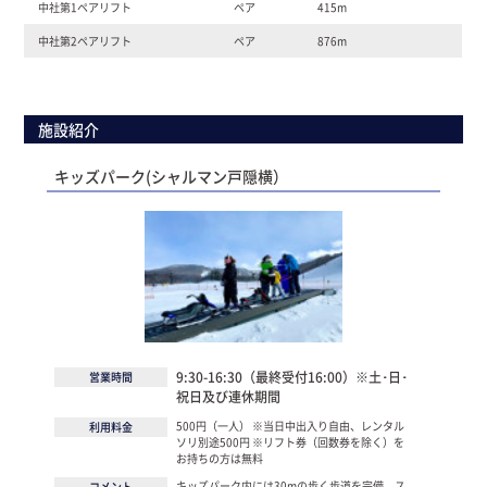
中社第1ペアリフト
ペア
415m
中社第2ペアリフト
ペア
876m
施設紹介
キッズパーク(シャルマン戸隠横）
9:30-16:30（最終受付16:00）※土･日･
営業時間
祝日及び連休期間
500円（一人） ※当日中出入り自由、レンタル
利用料金
ソリ別途500円 ※リフト券（回数券を除く）を
お持ちの方は無料
キッズパーク内には30mの歩く歩道を完備。ス
コメント