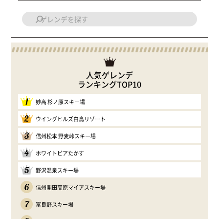
人気ゲレンデ
ランキングTOP10
1
妙高 杉ノ原スキー場
2
ウイングヒルズ白鳥リゾート
3
信州松本 野麦峠スキー場
4
ホワイトピアたかす
5
野沢温泉スキー場
6
信州開田高原マイアスキー場
7
富良野スキー場