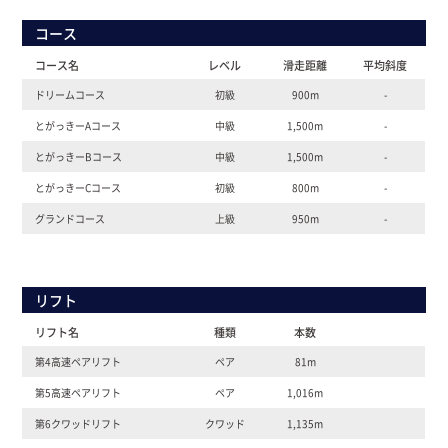
コース
コース名
レベル
滑走距離
平均斜度
ドリームコース
初級
900m
-
とがっきーAコース
中級
1,500m
-
とがっきーBコース
中級
1,500m
-
とがっきーCコース
初級
800m
-
グランドコース
上級
950m
-
リフト
リフト名
種類
本数
第4高速ペアリフト
ペア
81m
第5高速ペアリフト
ペア
1,016m
第6クワッドリフト
クワッド
1,135m