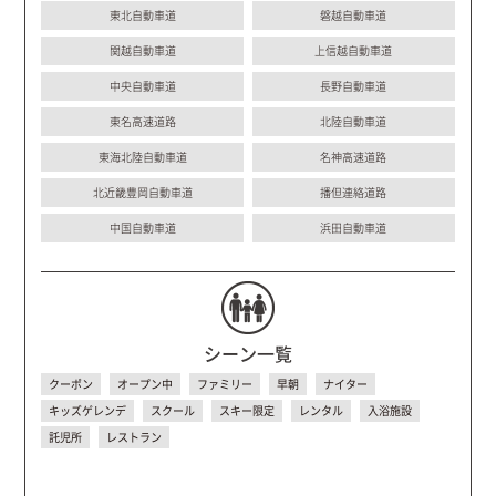
東北自動車道
磐越自動車道
関越自動車道
上信越自動車道
中央自動車道
長野自動車道
東名高速道路
北陸自動車道
東海北陸自動車道
名神高速道路
北近畿豊岡自動車道
播但連絡道路
中国自動車道
浜田自動車道
シーン一覧
クーポン
オープン中
ファミリー
早朝
ナイター
キッズゲレンデ
スクール
スキー限定
レンタル
入浴施設
託児所
レストラン