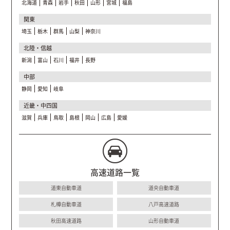
北海道
青森
岩手
秋田
山形
宮城
福島
関東
埼玉
栃木
群馬
山梨
神奈川
北陸・信越
新潟
富山
石川
福井
長野
中部
静岡
愛知
岐阜
近畿・中四国
滋賀
兵庫
鳥取
島根
岡山
広島
愛媛
高速道路一覧
道東自動車道
道央自動車道
札樽自動車道
八戸高速道路
秋田高速道路
山形自動車道