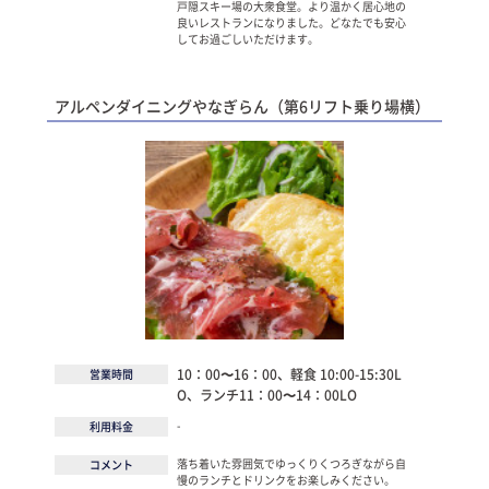
戸隠スキー場の大衆食堂。より温かく居心地の
良いレストランになりました。どなたでも安心
してお過ごしいただけます。
アルペンダイニングやなぎらん（第6リフト乗り場横）
10：00〜16：00、軽食 10:00-15:30L
営業時間
O、ランチ11：00〜14：00LO
-
利用料金
落ち着いた雰囲気でゆっくりくつろぎながら自
コメント
慢のランチとドリンクをお楽しみください。