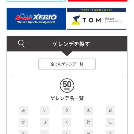
全てのゲレンデ一覧
ゲレンデ名一覧
あ
い
う
え
お
か
き
く
け
こ
さ
し
す
せ
そ