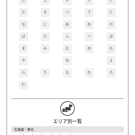
た
ち
つ
て
と
な
に
ぬ
ね
の
は
ひ
ふ
へ
ほ
ま
み
む
め
も
や
ゆ
よ
ら
り
る
れ
ろ
わ
エリア別一覧
北海道・東北