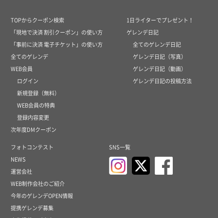
TOPからクーポン検索
1日ライターでプレゼント！
「現地で決済 割引クーポン」の使い方
ゲレンデ日記
「事前に決済 電子チケット」の使い方
全てのゲレンデ日記
全てのゲレンデ
ゲレンデ日記（写真）
WEB会員
ゲレンデ日記（動画）
ログイン
ゲレンデ日記の投稿方法
新規登録（無料）
WEB会員の特典
登録内容変更
次年度DMクーポン
フォトコンテスト
SNS一覧
NEWS
運営会社
WEB制作会社のご紹介
今年のゲレンデOPEN情報
提携ゲレンデ募集