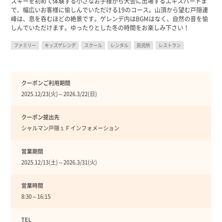
スキーを初めて体験する小さなお子様から大会に出場するエキスパートま
で、幅広いお客様に愉しんでいただける19のコース。山頂から望む戸隠連
峰は、息を呑むほどの絶景です。ゲレンデ内はBGMはなく、自然の音を愉
しんでいただけます。ゆったりとした冬の時間をお楽しみ下さい！
ファミリー
キッズゲレンデ
スクール
レンタル
託児所
レストラン
クーポンご利用期間
2025.12/23(火)～2026.3/22(日)
クーポン提出先
シャルマン戸隠１Ｆインフォメーション
営業期間
2025.12/13(土)～2026.3/31(火)
営業時間
8:30～16:15
TEL