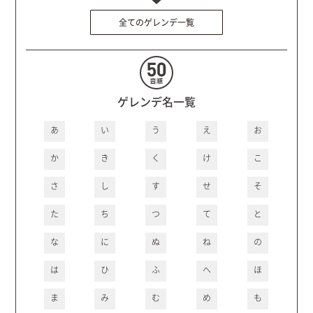
全てのゲレンデ一覧
ゲレンデ名一覧
あ
い
う
え
お
か
き
く
け
こ
さ
し
す
せ
そ
た
ち
つ
て
と
な
に
ぬ
ね
の
は
ひ
ふ
へ
ほ
ま
み
む
め
も