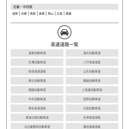
近畿・中四国
滋賀
兵庫
鳥取
島根
岡山
広島
愛媛
高速道路一覧
道東自動車道
道央自動車道
札樽自動車道
八戸高速道路
秋田高速道路
山形自動車道
東北自動車道
磐越自動車道
関越自動車道
上信越自動車道
中央自動車道
長野自動車道
東名高速道路
北陸自動車道
東海北陸自動車道
名神高速道路
北近畿豊岡自動車道
播但連絡道路