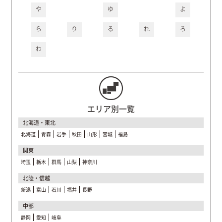
や
ゆ
よ
ら
り
る
れ
ろ
わ
エリア別一覧
北海道・東北
北海道
青森
岩手
秋田
山形
宮城
福島
関東
埼玉
栃木
群馬
山梨
神奈川
北陸・信越
新潟
富山
石川
福井
長野
中部
静岡
愛知
岐阜