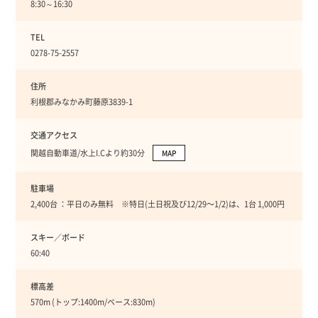
8:30～16:30
TEL
0278-75-2557
住所
利根郡みなかみ町藤原3839-1
交通アクセス
関越自動車道/水上I.Cより約30分
MAP
駐車場
2,400台 ：平日のみ無料 ※特日(土日祝及び12/29〜1/2)は、1台 1,000円
スキー／ボード
60:40
標高差
570m (トップ:1400m/ベース:830m)