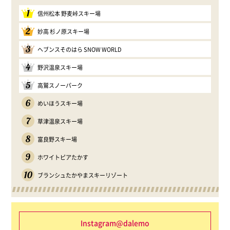
1
信州松本 野麦峠スキー場
2
妙高 杉ノ原スキー場
3
ヘブンスそのはら SNOW WORLD
4
野沢温泉スキー場
5
高鷲スノーパーク
6
めいほうスキー場
7
草津温泉スキー場
8
富良野スキー場
9
ホワイトピアたかす
10
ブランシュたかやまスキーリゾート
Instagram@dalemo