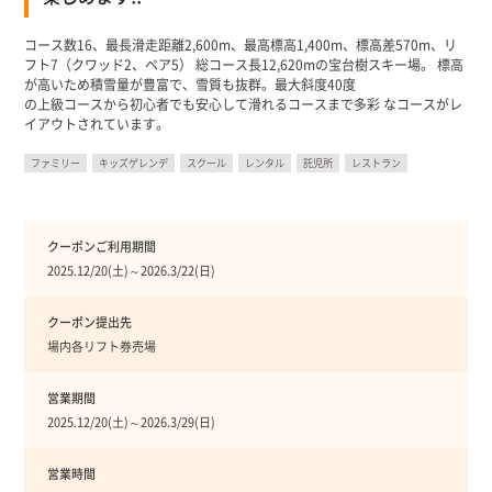
コース数16、最長滑走距離2,600m、最高標高1,400m、標高差570m、リ
フト7（クワッド2、ペア5） 総コース長12,620mの宝台樹スキー場。 標高
が高いため積雪量が豊富で、雪質も抜群。最大斜度40度
の上級コースから初心者でも安心して滑れるコースまで多彩 なコースがレ
イアウトされています。
ファミリー
キッズゲレンデ
スクール
レンタル
託児所
レストラン
クーポンご利用期間
2025.12/20(土)～2026.3/22(日)
クーポン提出先
場内各リフト券売場
営業期間
2025.12/20(土)～2026.3/29(日)
営業時間