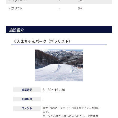
クワッドリフト
-
2本
ペアリフト
-
5本
施設紹介
ぐんまちゃんパーク（ポラリス下）
8：30〜16：30
営業時間
-
利用料金
最大3つのパークエリアに様々なアイテムが揃い
コメント
ます。
パーク初心者から楽しめるものから、上級者用