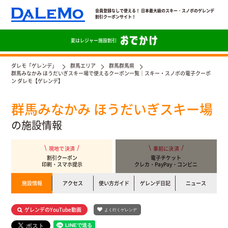
会員登録なしで使える！ 日本最大級のスキー・スノボのゲレンデ
割引クーポンサイト！
夏は
レジャー施設割引
ダレモ「ゲレンデ」
群馬エリア
群馬群馬県
群馬みなかみ ほうだいぎスキー場で使えるクーポン一覧｜スキー・スノボの電子クーポ
ン ダレモ【ゲレンデ】
群馬みなかみ ほうだいぎスキー場
の施設情報
現地で決済
事前に決済
割引クーポン
電子チケット
印刷・スマホ提示
クレカ・PayPay・コンビニ
施設情報
アクセス
使い方ガイド
ゲレンデ日記
ニュース
ゲレンデのYouTube動画
よく行くゲレンデ