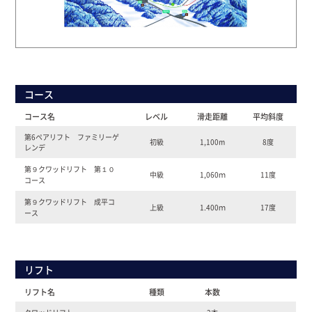
コース
コース名
レベル
滑走距離
平均斜度
第6ペアリフト ファミリーゲ
初級
1,100m
8度
レンデ
第９クワッドリフト 第１０
中級
1,060ｍ
11度
コース
第９クワッドリフト 成平コ
上級
1.400ｍ
17度
ース
リフト
リフト名
種類
本数