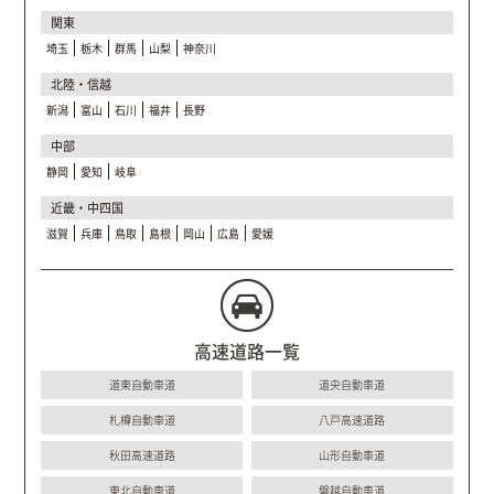
関東
埼玉
栃木
群馬
山梨
神奈川
北陸・信越
新潟
富山
石川
福井
長野
中部
静岡
愛知
岐阜
近畿・中四国
滋賀
兵庫
鳥取
島根
岡山
広島
愛媛
高速道路一覧
道東自動車道
道央自動車道
札樽自動車道
八戸高速道路
秋田高速道路
山形自動車道
東北自動車道
磐越自動車道