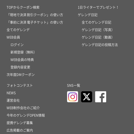
TOPからクーポン検索
1日ライターでプレゼント！
「現地で決済 割引クーポン」の使い方
ゲレンデ日記
「事前に決済 電子チケット」の使い方
全てのゲレンデ日記
全てのゲレンデ
ゲレンデ日記（写真）
WEB会員
ゲレンデ日記（動画）
ログイン
ゲレンデ日記の投稿方法
新規登録（無料）
WEB会員の特典
登録内容変更
次年度DMクーポン
フォトコンテスト
SNS一覧
NEWS
運営会社
WEB制作会社のご紹介
今年のゲレンデOPEN情報
提携ゲレンデ募集
広告掲載のご案内