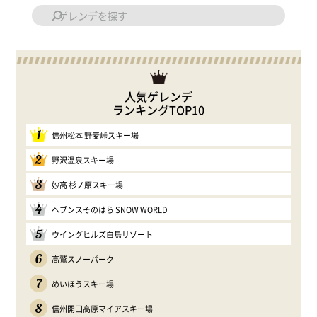
人気ゲレンデ
ランキングTOP10
1
信州松本 野麦峠スキー場
2
野沢温泉スキー場
3
妙高 杉ノ原スキー場
4
ヘブンスそのはら SNOW WORLD
5
ウイングヒルズ白鳥リゾート
6
高鷲スノーパーク
7
めいほうスキー場
8
信州開田高原マイアスキー場