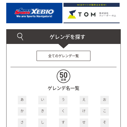
全てのゲレンデ一覧
ゲレンデ名一覧
あ
い
う
え
お
か
き
く
け
こ
さ
し
す
せ
そ