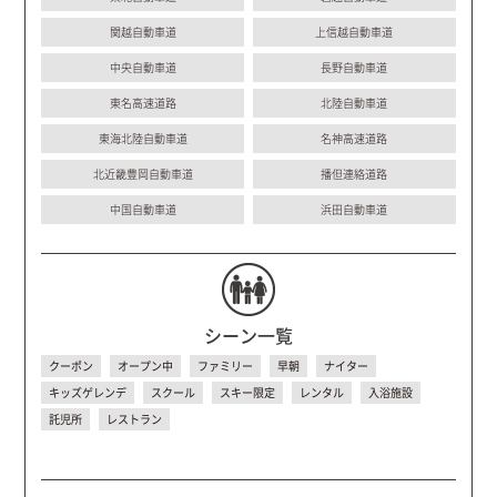
関越自動車道
上信越自動車道
中央自動車道
長野自動車道
東名高速道路
北陸自動車道
東海北陸自動車道
名神高速道路
北近畿豊岡自動車道
播但連絡道路
中国自動車道
浜田自動車道
シーン一覧
クーポン
オープン中
ファミリー
早朝
ナイター
キッズゲレンデ
スクール
スキー限定
レンタル
入浴施設
託児所
レストラン