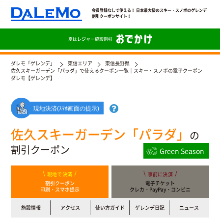
会員登録なしで使える！ 日本最大級のスキー・スノボのゲレンデ
割引クーポンサイト！
夏は
レジャー施設割引
ダレモ「ゲレンデ」
東信エリア
東信長野県
佐久スキーガーデン「パラダ」で使えるクーポン一覧｜スキー・スノボの電子クーポン
ダレモ【ゲレンデ】
現地決済(ｽﾏﾎ画面の提示)
佐久スキーガーデン「パラダ」
の
割引クーポン
Green Season
現地で決済
事前に決済
割引クーポン
電子チケット
印刷・スマホ提示
クレカ・PayPay・コンビニ
施設情報
アクセス
使い方ガイド
ゲレンデ日記
ニュース