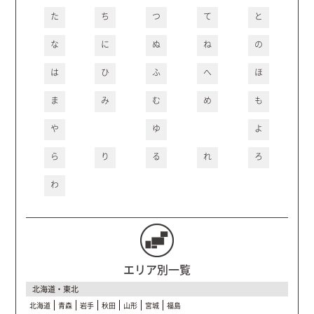
た
ち
つ
て
と
な
に
ぬ
ね
の
は
ひ
ふ
へ
ほ
ま
み
む
め
も
や
ゆ
よ
ら
り
る
れ
ろ
わ
エリア別一覧
北海道・東北
北海道
青森
岩手
秋田
山形
宮城
福島