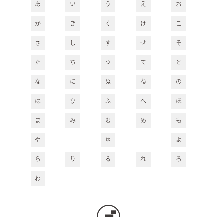
あ
い
う
え
お
か
き
く
け
こ
さ
し
す
せ
そ
た
ち
つ
て
と
な
に
ぬ
ね
の
は
ひ
ふ
へ
ほ
ま
み
む
め
も
や
ゆ
よ
ら
り
る
れ
ろ
わ