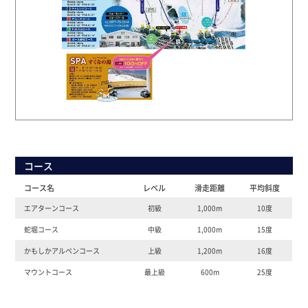
コース
コース名
レベル
滑走距離
平均斜度
エアターンコース
初級
1,000m
10度
蛇堀コース
中級
1,000m
15度
かもしかアルペンコース
上級
1,200m
16度
マウントコース
最上級
600m
25度