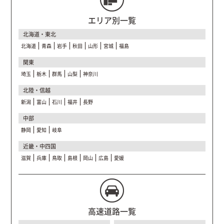
エリア別一覧
北海道・東北
北海道
青森
岩手
秋田
山形
宮城
福島
関東
埼玉
栃木
群馬
山梨
神奈川
北陸・信越
新潟
富山
石川
福井
長野
中部
静岡
愛知
岐阜
近畿・中四国
滋賀
兵庫
鳥取
島根
岡山
広島
愛媛
高速道路一覧