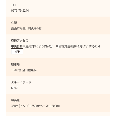
TEL
0577-79-2244
住所
高山市丹生川町久手447
交通アクセス
中央自動車道/松本I.Cより約90分 中部縦貫道/飛騨清見I.Cより約45分
MAP
駐車場
1,500台 :全日程無料
スキー／ボード
60:40
標高差
350m (トップ:1,550m/ベース:1,200m)