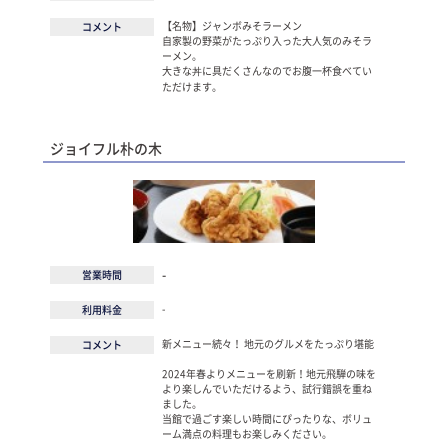
【名物】ジャンボみそラーメン
コメント
自家製の野菜がたっぷり入った大人気のみそラ
ーメン。
大きな丼に具だくさんなのでお腹一杯食べてい
ただけます。
ジョイフル朴の木
-
営業時間
-
利用料金
新メニュー続々！ 地元のグルメをたっぷり堪能
コメント
2024年春よりメニューを刷新！地元飛騨の味を
より楽しんでいただけるよう、試行錯誤を重ね
ました。
当館で過ごす楽しい時間にぴったりな、ボリュ
ーム満点の料理もお楽しみください。