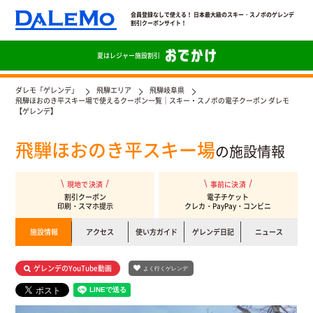
会員登録なしで使える！ 日本最大級のスキー・スノボのゲレンデ
割引クーポンサイト！
夏は
レジャー施設割引
ダレモ「ゲレンデ」
飛騨エリア
飛騨岐阜県
飛騨ほおのき平スキー場で使えるクーポン一覧｜スキー・スノボの電子クーポン ダレモ
【ゲレンデ】
飛騨ほおのき平スキー場
の施設情報
現地で決済
事前に決済
割引クーポン
電子チケット
印刷・スマホ提示
クレカ・PayPay・コンビニ
施設情報
アクセス
使い方ガイド
ゲレンデ日記
ニュース
ゲレンデのYouTube動画
よく行くゲレンデ