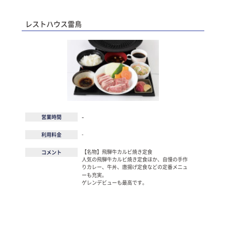
レストハウス雷鳥
-
営業時間
-
利用料金
【名物】飛騨牛カルビ焼き定食
コメント
人気の飛騨牛カルビ焼き定食ほか、自慢の手作
りカレー、牛丼、唐揚げ定食などの定番メニュ
ーも充実。
ゲレンデビューも最高です。