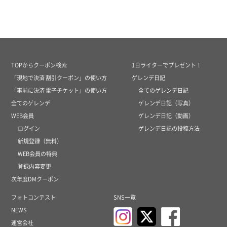
TOPからクーポン検索
1日ライターでプレゼント！
「現地で決済 割引クーポン」の使い方
ゲレンデ日記
「事前に決済 電子チケット」の使い方
全てのゲレンデ日記
全てのゲレンデ
ゲレンデ日記（写真）
WEB会員
ゲレンデ日記（動画）
ログイン
ゲレンデ日記の投稿方法
新規登録（無料）
WEB会員の特典
登録内容変更
次年度DMクーポン
フォトコンテスト
SNS一覧
NEWS
運営会社