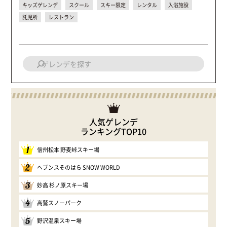
キッズゲレンデ
スクール
スキー限定
レンタル
入浴施設
託児所
レストラン
人気ゲレンデ
ランキングTOP10
1
信州松本 野麦峠スキー場
2
ヘブンスそのはら SNOW WORLD
3
妙高 杉ノ原スキー場
4
高鷲スノーパーク
5
野沢温泉スキー場