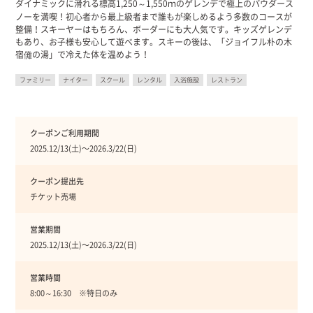
ダイナミックに滑れる標高1,250～1,550ｍのゲレンデで極上のパウダース
ノーを満喫！初心者から最上級者まで誰もが楽しめるよう多数のコースが
整備！スキーヤーはもちろん、ボーダーにも大人気です。キッズゲレンデ
もあり、お子様も安心して遊べます。スキーの後は、「ジョイフル朴の木
宿儺の湯」で冷えた体を温めよう！
ファミリー
ナイター
スクール
レンタル
入浴施設
レストラン
クーポンご利用期間
2025.12/13(土)〜2026.3/22(日)
クーポン提出先
チケット売場
営業期間
2025.12/13(土)〜2026.3/22(日)
営業時間
8:00～16:30 ※特日のみ