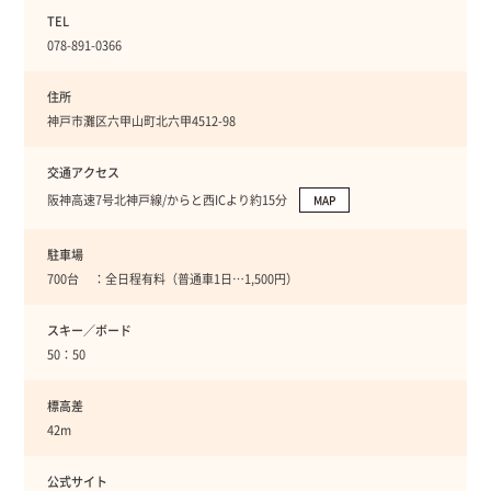
TEL
078-891-0366
住所
神戸市灘区六甲山町北六甲4512-98
交通アクセス
阪神高速7号北神戸線/からと西ICより約15分
MAP
駐車場
700台 ：全日程有料（普通車1日…1,500円）
スキー／ボード
50：50
標高差
42m
公式サイト