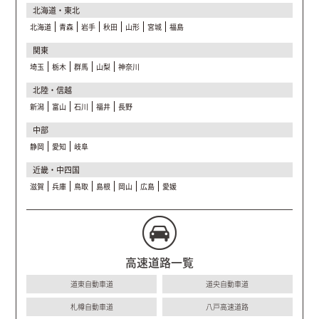
北海道・東北
北海道
青森
岩手
秋田
山形
宮城
福島
関東
埼玉
栃木
群馬
山梨
神奈川
北陸・信越
新潟
富山
石川
福井
長野
中部
静岡
愛知
岐阜
近畿・中四国
滋賀
兵庫
鳥取
島根
岡山
広島
愛媛
高速道路一覧
道東自動車道
道央自動車道
札樽自動車道
八戸高速道路