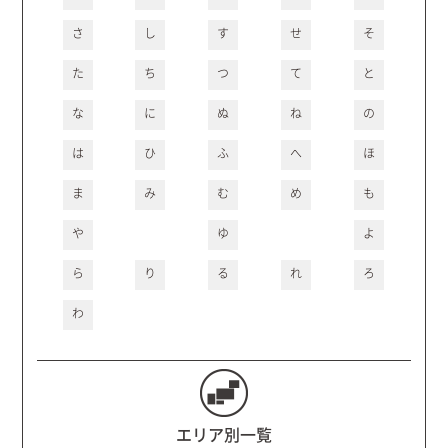
さ
し
す
せ
そ
た
ち
つ
て
と
な
に
ぬ
ね
の
は
ひ
ふ
へ
ほ
ま
み
む
め
も
や
ゆ
よ
ら
り
る
れ
ろ
わ
エリア別一覧