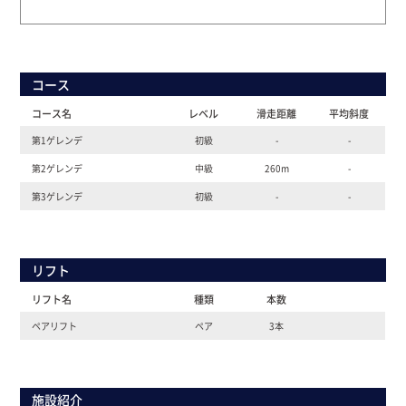
コース
コース名
レベル
滑走距離
平均斜度
第1ゲレンデ
初級
-
-
第2ゲレンデ
中級
260m
-
第3ゲレンデ
初級
-
-
リフト
リフト名
種類
本数
ペアリフト
ペア
3本
施設紹介