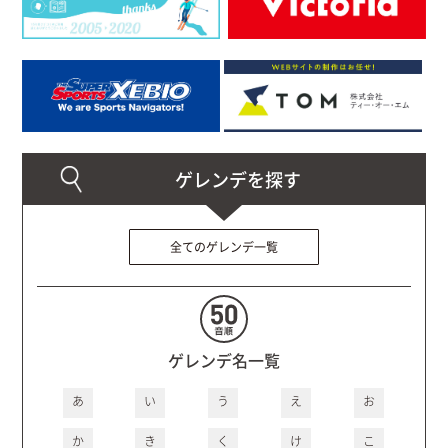
全てのゲレンデ一覧
ゲレンデ名一覧
あ
い
う
え
お
か
き
く
け
こ