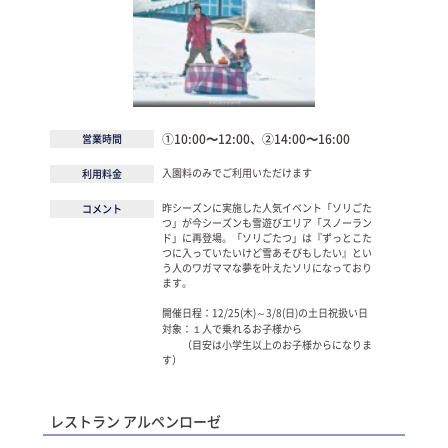
①10:00〜12:00、②14:00〜16:00
営業時間
入園料のみでご利用いただけます
利用料金
昨シーズンに実施した人気イベント「ソリごた
コメント
つ」が今シーズンも雪遊びエリア「スノーラン
ド」に再登場。「ソリごたつ」は『ずっとこた
つに入っていたいけど雪あそびもしたい』とい
う人のワガママな夢を叶えたソリになっており
ます。
開催日程：12/25(木)～3/8(日)の土日祝扱い日
対象：１人で乗れるお子様から
（目安は小学生以上のお子様からになりま
す）
レストラン アルペンローゼ