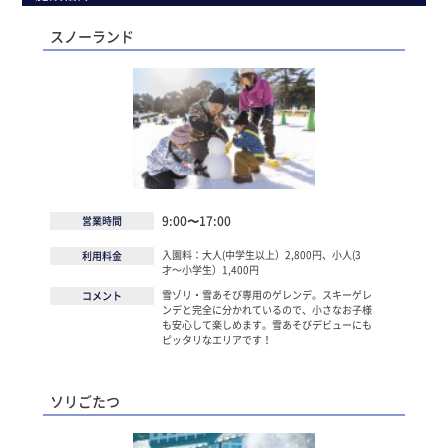
スノーランド
9:00〜17:00
営業時間
入園料：大人(中学生以上）2,800円、小人(3
利用料金
才〜小学生）1,400円
雪ゾリ・雪あそび専用のゲレンデ。スキーゲレ
コメント
ンデと完全に分かれているので、小さなお子様
も安心して楽しめます。雪あそびデビューにも
ピッタリなエリアです！
ソリごたつ