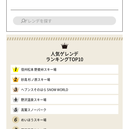
人気ゲレンデ
ランキングTOP10
1
信州松本 野麦峠スキー場
2
妙高 杉ノ原スキー場
3
ヘブンスそのはら SNOW WORLD
4
野沢温泉スキー場
5
高鷲スノーパーク
6
めいほうスキー場