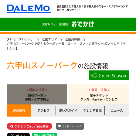
会員登録なしで使える！ 日本最大級のスキー・スノボのゲレンデ
割引クーポンサイト！
夏は
レジャー施設割引
ダレモ「ゲレンデ」
近畿エリア
近畿兵庫県
六甲山スノーパークで使えるクーポン一覧｜スキー・スノボの電子クーポン ダレモ【ゲ
レンデ】
六甲山スノーパーク
の施設情報
Green Season
現地で決済
事前に決済
割引クーポン
電子チケット
印刷・スマホ提示
クレカ・PayPay・コンビニ
施設情報
アクセス
使い方ガイド
ゲレンデ日記
ニュース
ゲレンデのYouTube動画
よく行くゲレンデ