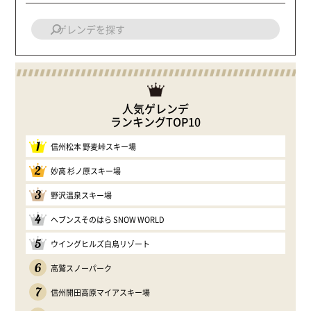
人気ゲレンデ
ランキングTOP10
1
信州松本 野麦峠スキー場
2
妙高 杉ノ原スキー場
3
野沢温泉スキー場
4
ヘブンスそのはら SNOW WORLD
5
ウイングヒルズ白鳥リゾート
6
高鷲スノーパーク
7
信州開田高原マイアスキー場