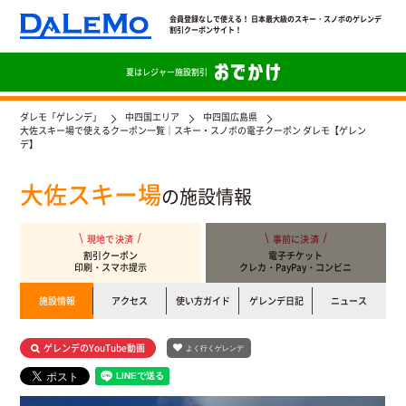
会員登録なしで使える！ 日本最大級のスキー・スノボのゲレンデ
割引クーポンサイト！
夏は
レジャー施設割引
ダレモ「ゲレンデ」
中四国エリア
中四国広島県
大佐スキー場で使えるクーポン一覧｜スキー・スノボの電子クーポン ダレモ【ゲレン
デ】
大佐スキー場
の施設情報
現地で決済
事前に決済
割引クーポン
電子チケット
印刷・スマホ提示
クレカ・PayPay・コンビニ
施設情報
アクセス
使い方ガイド
ゲレンデ日記
ニュース
ゲレンデのYouTube動画
よく行くゲレンデ