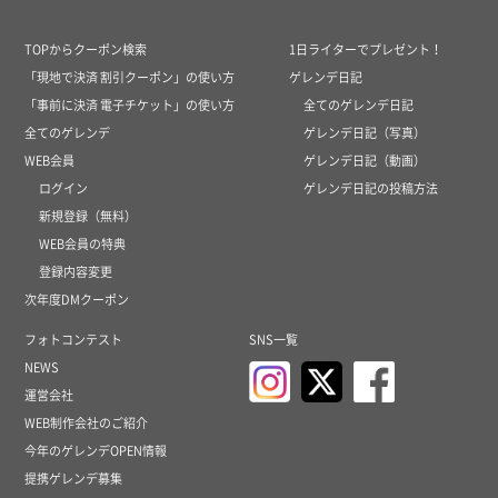
TOPからクーポン検索
1日ライターでプレゼント！
「現地で決済 割引クーポン」の使い方
ゲレンデ日記
「事前に決済 電子チケット」の使い方
全てのゲレンデ日記
全てのゲレンデ
ゲレンデ日記（写真）
WEB会員
ゲレンデ日記（動画）
ログイン
ゲレンデ日記の投稿方法
新規登録（無料）
WEB会員の特典
登録内容変更
次年度DMクーポン
フォトコンテスト
SNS一覧
NEWS
運営会社
WEB制作会社のご紹介
今年のゲレンデOPEN情報
提携ゲレンデ募集