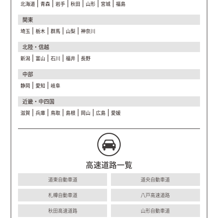
北海道
青森
岩手
秋田
山形
宮城
福島
関東
埼玉
栃木
群馬
山梨
神奈川
北陸・信越
新潟
富山
石川
福井
長野
中部
静岡
愛知
岐阜
近畿・中四国
滋賀
兵庫
鳥取
島根
岡山
広島
愛媛
高速道路一覧
道東自動車道
道央自動車道
札樽自動車道
八戸高速道路
秋田高速道路
山形自動車道