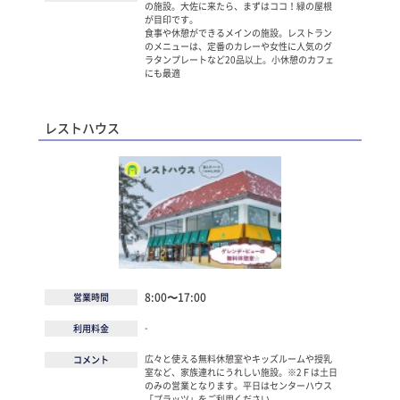
の施設。大佐に来たら、まずはココ！緑の屋根
が目印です。
食事や休憩ができるメインの施設。レストラン
のメニューは、定番のカレーや女性に人気のグ
ラタンプレートなど20品以上。小休憩のカフェ
にも最適
レストハウス
8:00〜17:00
営業時間
-
利用料金
広々と使える無料休憩室やキッズルームや授乳
コメント
室など、家族連れにうれしい施設。※2Ｆは土日
のみの営業となります。平日はセンターハウス
「プラッツ」をご利用ください。