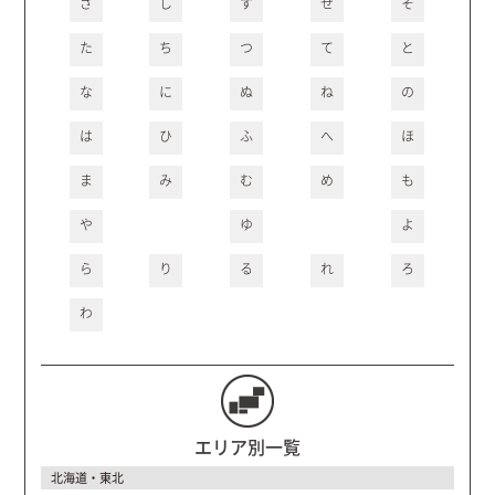
さ
し
す
せ
そ
た
ち
つ
て
と
な
に
ぬ
ね
の
は
ひ
ふ
へ
ほ
ま
み
む
め
も
や
ゆ
よ
ら
り
る
れ
ろ
わ
エリア別一覧
北海道・東北