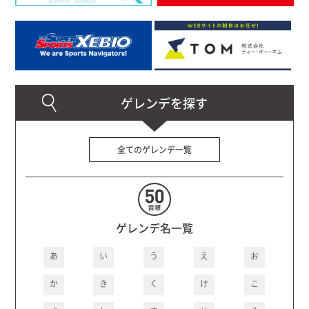
全てのゲレンデ一覧
ゲレンデ名一覧
あ
い
う
え
お
か
き
く
け
こ