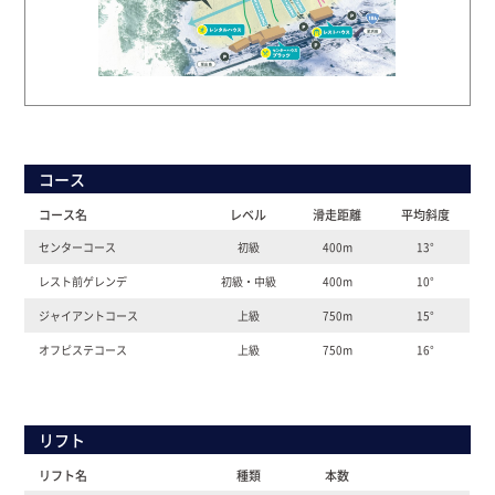
コース
コース名
レベル
滑走距離
平均斜度
センターコース
初級
400m
13°
レスト前ゲレンデ
初級・中級
400m
10°
ジャイアントコース
上級
750m
15°
オフピステコース
上級
750m
16°
リフト
リフト名
種類
本数