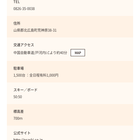
TEL
0826-35-0038
住所
山県郡北広島町荒神原38-31
交通アクセス
中国自動車道/戸河内I.Cより約40分
MAP
駐車場
1,500台 ：全日程有料1,000円
スキー／ボード
50:50
標高差
700ｍ
公式サイト
http://osaski.co.jp