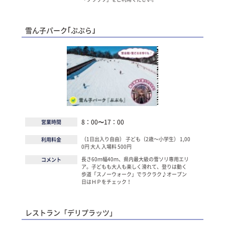
雪ん子パーク｢ぷぷら｣
8：00〜17：00
営業時間
（1日出入り自由） 子ども（2歳〜小学生） 1,00
利用料金
0円 大人 入場料 500円
長さ60ｍ幅40ｍ、県内最大級の雪ソリ専用エリ
コメント
ア。子どもも大人も楽しく滑れて、登りは動く
歩道「スノーウォーク」でラクラク♪オープン
日はＨＰをチェック！
レストラン「デリプラッツ」