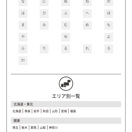
な
に
ぬ
ね
の
は
ひ
ふ
へ
ほ
ま
み
む
め
も
や
ゆ
よ
ら
り
る
れ
ろ
わ
エリア別一覧
北海道・東北
北海道
青森
岩手
秋田
山形
宮城
福島
関東
埼玉
栃木
群馬
山梨
神奈川