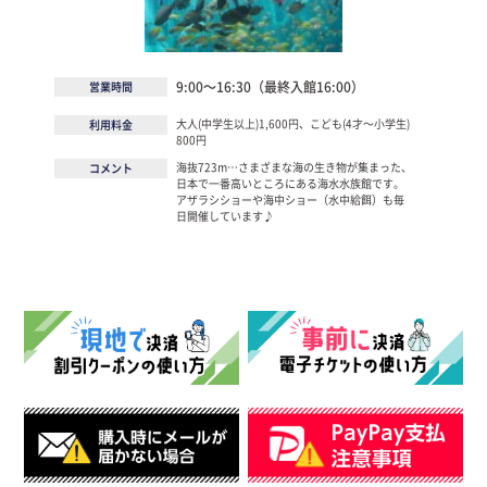
9:00～16:30（最終入館16:00）
営業時間
大人(中学生以上)1,600円、こども(4才〜小学生)
利用料金
800円
海抜723m…さまざまな海の生き物が集まった、
コメント
日本で一番高いところにある海水水族館です。
アザラシショーや海中ショー（水中給餌）も毎
日開催しています♪