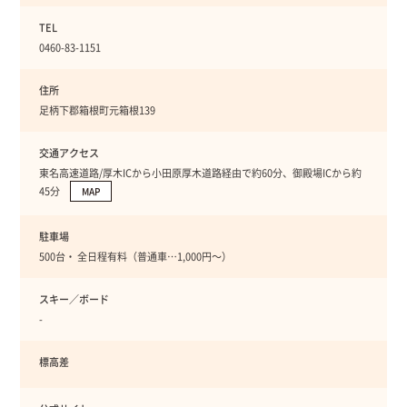
TEL
0460-83-1151
住所
足柄下郡箱根町元箱根139
交通アクセス
東名高速道路/厚木ICから小田原厚木道路経由で約60分、御殿場ICから約
45分
MAP
駐車場
500台・ 全日程有料（普通車…1,000円〜）
スキー／ボード
-
標高差