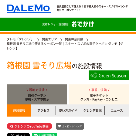
会員登録なしで使える！ 日本最大級のスキー・スノボのゲレンデ
割引クーポンサイト！
夏は
レジャー施設割引
ダレモ「ゲレンデ」
関東エリア
関東神奈川県
箱根園 雪そり広場で使えるクーポン一覧｜スキー・スノボの電子クーポン ダレモ【ゲ
レンデ】
箱根園 雪そり広場
の施設情報
Green Season
現地で決済
事前に決済
割引クーポン
電子チケット
印刷・スマホ提示
クレカ・PayPay・コンビニ
施設情報
アクセス
使い方ガイド
ゲレンデ日記
ニュース
ゲレンデのYouTube動画
よく行くゲレンデ