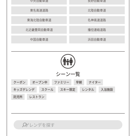
中央自動車道
長野自動車道
東名高速道路
北陸自動車道
東海北陸自動車道
名神高速道路
北近畿豊岡自動車道
播但連絡道路
中国自動車道
浜田自動車道
シーン一覧
クーポン
オープン中
ファミリー
早朝
ナイター
キッズゲレンデ
スクール
スキー限定
レンタル
入浴施設
託児所
レストラン