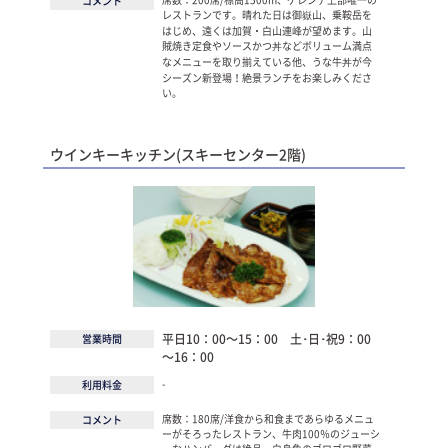
コメント
レストランです。晴れた日は御嶽山、乗鞍岳を
はじめ、遠くは加賀・白山連峰が望めます。山
賊焼き定食やソースかつ丼などボリューム満点
なメニューを取り揃えている他、うな牛丼が今
シーズン新登場！絶景ランチをお楽しみくださ
い。
ウインキーキッチン(スキーセンター2階)
平日10：00～15：00 土･日･祝9：00
営業時間
～16：00
-
利用料金
席数：180席/洋食から和食まであらゆるメニュ
コメント
ーがそろったレストラン、牛肉100％のジューシ