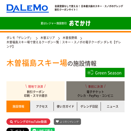
会員登録なしで使える！ 日本最大級のスキー・スノボのゲレンデ
割引クーポンサイト！
夏は
レジャー施設割引
ダレモ「ゲレンデ」
木曽エリア
木曽長野県
木曽福島スキー場で使えるクーポン一覧｜スキー・スノボの電子クーポン ダレモ【ゲレ
ンデ】
木曽福島スキー場
の施設情報
Green Season
現地で決済
事前に決済
割引クーポン
電子チケット
印刷・スマホ提示
クレカ・PayPay・コンビニ
施設情報
アクセス
使い方ガイド
ゲレンデ日記
ニュース
ゲレンデのYouTube動画
よく行くゲレンデ