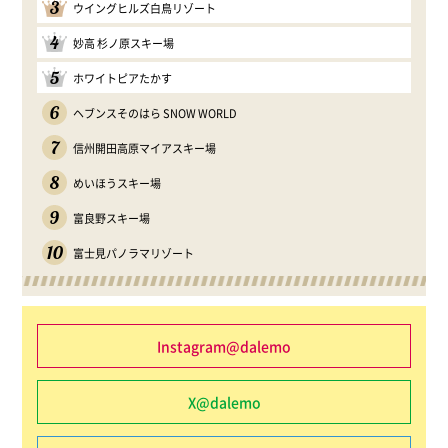
3
ウイングヒルズ白鳥リゾート
4
妙高 杉ノ原スキー場
5
ホワイトピアたかす
6
ヘブンスそのはら SNOW WORLD
7
信州開田高原マイアスキー場
8
めいほうスキー場
9
富良野スキー場
10
富士見パノラマリゾート
Instagram@dalemo
X@dalemo