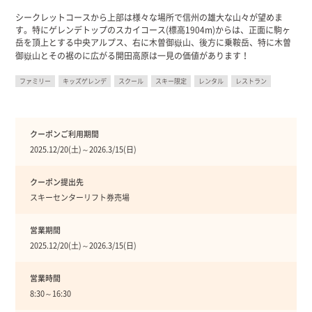
シークレットコースから上部は様々な場所で信州の雄大な山々が望めま
す。特にゲレンデトップのスカイコース(標高1904m)からは、正面に駒ヶ
岳を頂上とする中央アルプス、右に木曽御嶽山、後方に乗鞍岳、特に木曽
御嶽山とその裾のに広がる開田高原は一見の価値があります！
ファミリー
キッズゲレンデ
スクール
スキー限定
レンタル
レストラン
クーポンご利用期間
2025.12/20(土)～2026.3/15(日)
クーポン提出先
スキーセンターリフト券売場
営業期間
2025.12/20(土)～2026.3/15(日)
営業時間
8:30～16:30