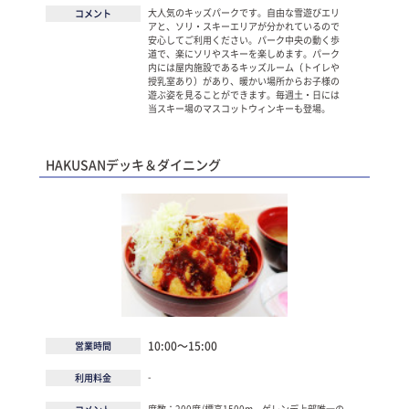
大人気のキッズパークです。自由な雪遊びエリ
コメント
アと、ソリ・スキーエリアが分かれているので
安心してご利用ください。パーク中央の動く歩
道で、楽にソリやスキーを楽しめます。パーク
内には屋内施設であるキッズルーム（トイレや
授乳室あり）があり、暖かい場所からお子様の
遊ぶ姿を見ることができます。毎週土・日には
当スキー場のマスコットウィンキーも登場。
HAKUSANデッキ＆ダイニング
10:00～15:00
営業時間
-
利用料金
席数：200席/標高1500m、ゲレンデ上部唯一の