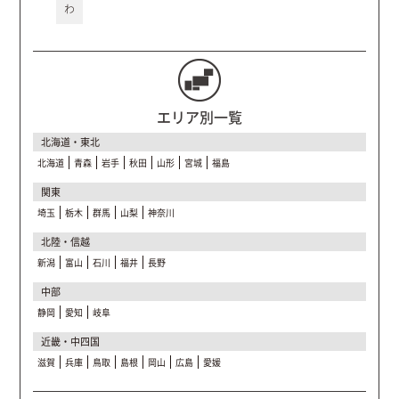
わ
エリア別一覧
北海道・東北
北海道
青森
岩手
秋田
山形
宮城
福島
関東
埼玉
栃木
群馬
山梨
神奈川
北陸・信越
新潟
富山
石川
福井
長野
中部
静岡
愛知
岐阜
近畿・中四国
滋賀
兵庫
鳥取
島根
岡山
広島
愛媛