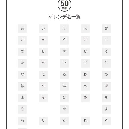
ゲレンデ名一覧
あ
い
う
え
お
か
き
く
け
こ
さ
し
す
せ
そ
た
ち
つ
て
と
な
に
ぬ
ね
の
は
ひ
ふ
へ
ほ
ま
み
む
め
も
や
ゆ
よ
ら
り
る
れ
ろ