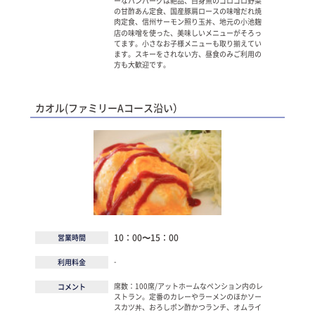
ーなハンバーグは絶品、白身魚のゴロゴロ野菜
の甘酢あん定食、国産豚肩ロースの味噌だれ焼
肉定食、信州サーモン照り玉丼、地元の小池麹
店の味噌を使った、美味しいメニューがそろっ
てます。小さなお子様メニューも取り揃えてい
ます。スキーをされない方、昼食のみご利用の
方も大歓迎です。
カオル(ファミリーAコース沿い）
10：00〜15：00
営業時間
-
利用料金
席数：100席/アットホームなペンション内のレ
コメント
ストラン。定番のカレーやラーメンのほかソー
スカツ丼、おろしポン酢かつランチ、オムライ