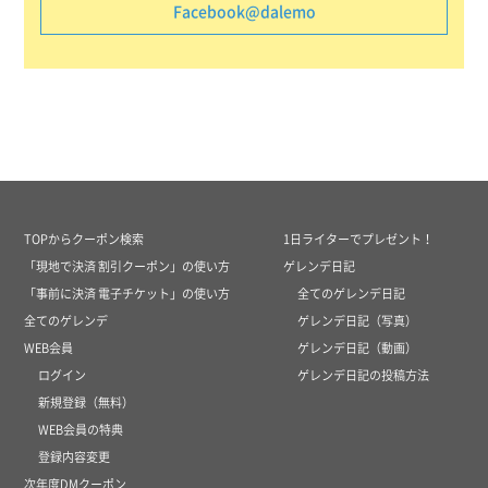
Facebook@dalemo
TOPからクーポン検索
1日ライターでプレゼント！
「現地で決済 割引クーポン」の使い方
ゲレンデ日記
「事前に決済 電子チケット」の使い方
全てのゲレンデ日記
全てのゲレンデ
ゲレンデ日記（写真）
WEB会員
ゲレンデ日記（動画）
ログイン
ゲレンデ日記の投稿方法
新規登録（無料）
WEB会員の特典
登録内容変更
次年度DMクーポン