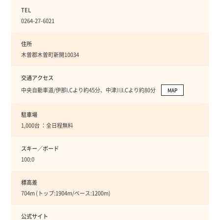
TEL
0264-27-6021
住所
木曽郡木曽町新開10034
交通アクセス
中央自動車道/伊那I.Cより約45分、中津川I.Cより約80分
MAP
駐車場
1,000台 ：全日程無料
スキー／ボード
100:0
標高差
704m (トップ:1904m/ベース:1200m)
公式サイト