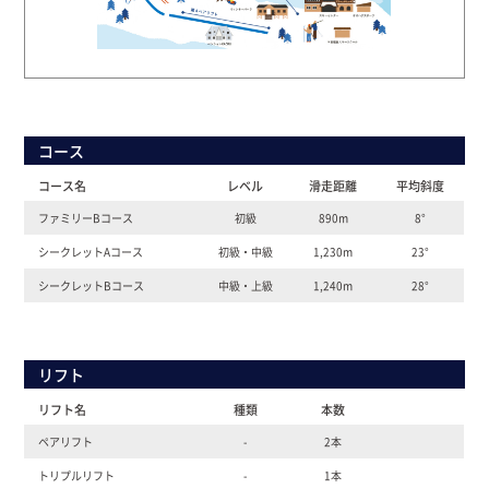
コース
コース名
レベル
滑走距離
平均斜度
ファミリーBコース
初級
890m
8°
シークレットAコース
初級・中級
1,230m
23°
シークレットBコース
中級・上級
1,240m
28°
リフト
リフト名
種類
本数
ペアリフト
-
2本
トリプルリフト
-
1本