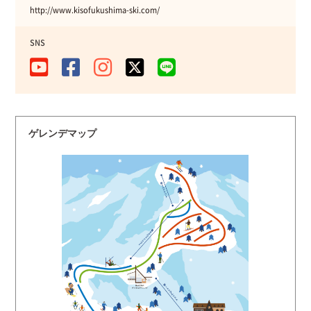
http://www.kisofukushima-ski.com/
SNS
ゲレンデマップ