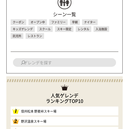
シーン一覧
クーポン
オープン中
ファミリー
早朝
ナイター
キッズゲレンデ
スクール
スキー限定
レンタル
入浴施設
託児所
レストラン
人気ゲレンデ
ランキングTOP10
1
信州松本 野麦峠スキー場
2
野沢温泉スキー場