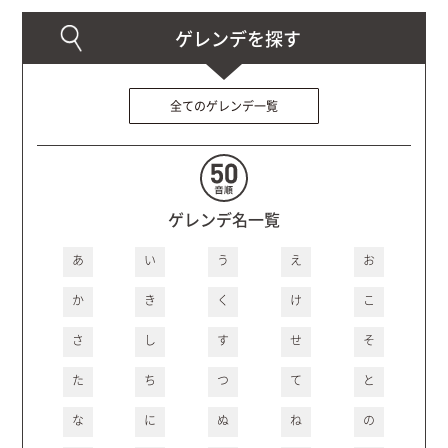
全てのゲレンデ一覧
ゲレンデ名一覧
あ
い
う
え
お
か
き
く
け
こ
さ
し
す
せ
そ
た
ち
つ
て
と
な
に
ぬ
ね
の