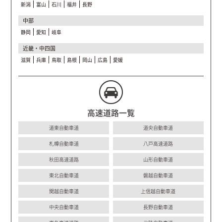
新潟
富山
石川
福井
長野
中部
静岡
愛知
岐阜
近畿・中四国
滋賀
兵庫
鳥取
島根
岡山
広島
愛媛
高速道路一覧
道東自動車道
道央自動車道
札樽自動車道
八戸高速道路
秋田高速道路
山形自動車道
東北自動車道
磐越自動車道
関越自動車道
上信越自動車道
中央自動車道
長野自動車道