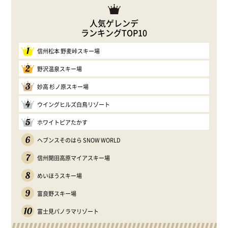
人気ゲレンデ
ランキングTOP10
1
信州松本 野麦峠スキー場
2
野沢温泉スキー場
3
妙高 杉ノ原スキー場
4
ウイングヒルズ白鳥リゾート
5
ホワイトピアたかす
6
ヘブンスそのはら SNOW WORLD
7
信州開田高原マイアスキー場
8
めいほうスキー場
9
富良野スキー場
10
富士見パノラマリゾート