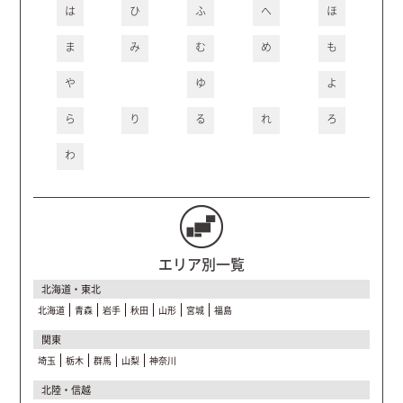
は
ひ
ふ
へ
ほ
ま
み
む
め
も
や
ゆ
よ
ら
り
る
れ
ろ
わ
エリア別一覧
北海道・東北
北海道
青森
岩手
秋田
山形
宮城
福島
関東
埼玉
栃木
群馬
山梨
神奈川
北陸・信越