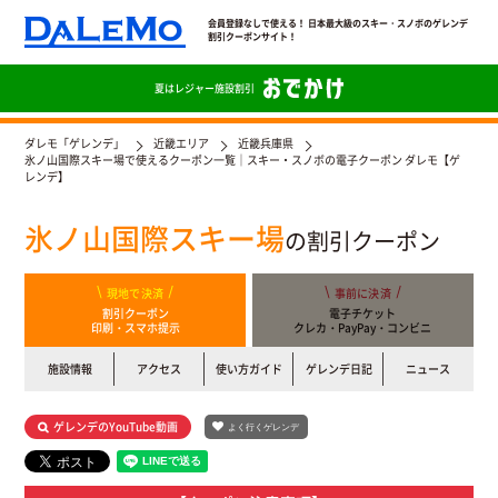
会員登録なしで使える！ 日本最大級のスキー・スノボのゲレンデ
割引クーポンサイト！
夏は
レジャー施設割引
ダレモ「ゲレンデ」
近畿エリア
近畿兵庫県
氷ノ山国際スキー場で使えるクーポン一覧｜スキー・スノボの電子クーポン ダレモ【ゲ
レンデ】
氷ノ山国際スキー場
の割引クーポン
現地で決済
事前に決済
割引クーポン
電子チケット
印刷・スマホ提示
クレカ・PayPay・コンビニ
施設情報
アクセス
使い方ガイド
ゲレンデ日記
ニュース
ゲレンデのYouTube動画
よく行くゲレンデ